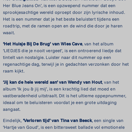
Her Blue Jeans On’, is een opzwepend nummer dat een
sprookjesachtige wereld oproept door zijn lyrische inhoud.
Het is een nummer dat je het beste beluistert tijdens een
roadtrip, met de ramen open en de wind die door je haren
waait.
‘Het Huisje Bij De Brug’ van Wies Cave
, van het album
‘LIEDJES die je nooit vergeet’, is een ontroerend liedje dat
tintelt van nostalgie. Luister naar dit nummer op een
regenachtige dag, terwijl je in gedachten verzonken door het
raam kijkt.
‘Jij kan de hele wereld aan’ van Wendy van Hout
, van het
album ‘Ik jou & jij mij’, is een krachtig lied dat moed en
vastberadenheid uitstraalt. Dit is het ultieme oppepnummer,
ideaal om te beluisteren voordat je een grote uitdaging
aangaat.
Eindelijk,
‘Verloren tijd’ van Tina van Beeck
, een single van
‘Hartje van Goud’, is een bittersweet ballade vol emotionele