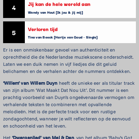
Jij kan de hele wereld aan
4
Wendy van Hout [Ik jou & jij mij]
Verloren tijd
5
Tina van Beeck [Hartje van Goud - Single]
Er is een onmiskenbaar gevoel van authenticiteit en
oprechtheid die de Nederlandse muziekscene onderscheidt.
Laten we een duik nemen in vijf liedjes die dit geluid
belichamen en de verhalen achter de nummers ontdekken.
‘Willem’ van Willem Duyn
heeft de unieke eer als titular track
van zijn album ‘Wat Maakt Dat Nou Uit’. Dit nummer is een
prachtig voorbeeld van Duyn’s ongeëvenaarde vermogen om
verhalende teksten te combineren met opvallende
melodieën. Het is de perfecte track voor een rustige
zondagochtend, wanneer je wilt reflecteren op de eenvoud
en schoonheid van het leven.
Het
‘Dwergenlied’ van Mel & Den
, van het album ‘Baby’s Got