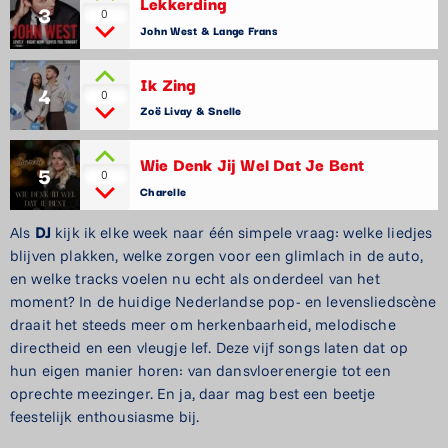
Lekkerding
3
0
John West & Lange Frans
Ik Zing
4
0
Zoë Livay & Snelle
Wie Denk Jij Wel Dat Je Bent
5
0
Charelle
Als
DJ
kijk ik elke week naar één simpele vraag: welke liedjes
blijven plakken, welke zorgen voor een glimlach in de auto,
en welke tracks voelen nu echt als onderdeel van het
moment? In de huidige Nederlandse pop- en levensliedscène
draait het steeds meer om herkenbaarheid, melodische
directheid en een vleugje lef. Deze vijf songs laten dat op
hun eigen manier horen: van dansvloerenergie tot een
oprechte meezinger. En ja, daar mag best een beetje
feestelijk enthousiasme bij.