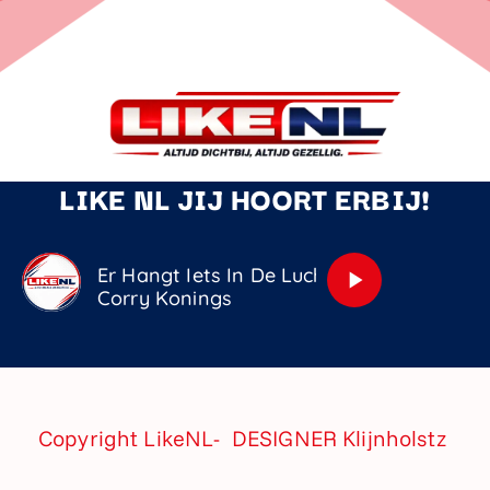
LIKE NL JIJ HOORT ERBIJ!
Er Hangt Iets In De Lucht (Amore)
play_arrow
Corry Konings
Copyright LikeNL- DESIGNER
Klijnholstz