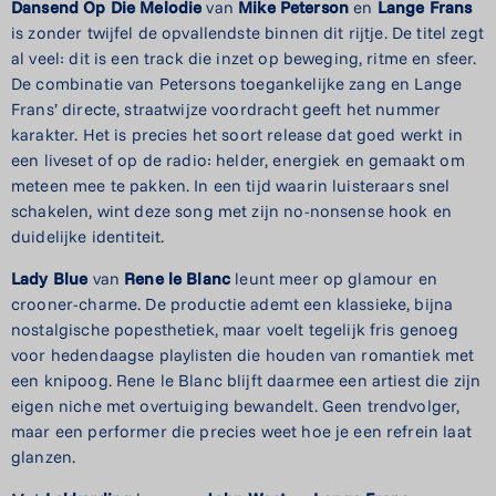
Dansend Op Die Melodie
van
Mike Peterson
en
Lange Frans
is zonder twijfel de opvallendste binnen dit rijtje. De titel zegt
al veel: dit is een track die inzet op beweging, ritme en sfeer.
De combinatie van Petersons toegankelijke zang en Lange
Frans’ directe, straatwijze voordracht geeft het nummer
karakter. Het is precies het soort release dat goed werkt in
een liveset of op de radio: helder, energiek en gemaakt om
meteen mee te pakken. In een tijd waarin luisteraars snel
schakelen, wint deze song met zijn no-nonsense hook en
duidelijke identiteit.
Lady Blue
van
Rene le Blanc
leunt meer op glamour en
crooner-charme. De productie ademt een klassieke, bijna
nostalgische popesthetiek, maar voelt tegelijk fris genoeg
voor hedendaagse playlisten die houden van romantiek met
een knipoog. Rene le Blanc blijft daarmee een artiest die zijn
eigen niche met overtuiging bewandelt. Geen trendvolger,
maar een performer die precies weet hoe je een refrein laat
glanzen.