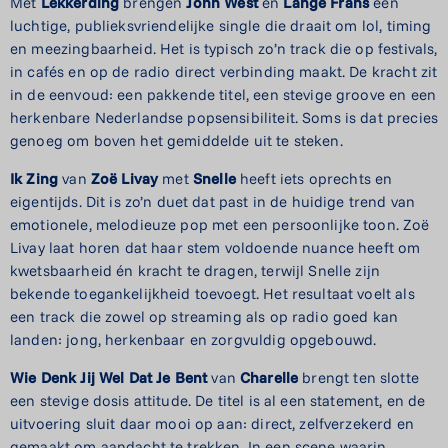
Met
Lekkerding
brengen
John West
en
Lange Frans
een
luchtige, publieksvriendelijke single die draait om lol, timing
en meezingbaarheid. Het is typisch zo’n track die op festivals,
in cafés en op de radio direct verbinding maakt. De kracht zit
in de eenvoud: een pakkende titel, een stevige groove en een
herkenbare Nederlandse popsensibiliteit. Soms is dat precies
genoeg om boven het gemiddelde uit te steken.
Ik Zing
van
Zoë Livay
met
Snelle
heeft iets oprechts en
eigentijds. Dit is zo’n duet dat past in de huidige trend van
emotionele, melodieuze pop met een persoonlijke toon. Zoë
Livay laat horen dat haar stem voldoende nuance heeft om
kwetsbaarheid én kracht te dragen, terwijl Snelle zijn
bekende toegankelijkheid toevoegt. Het resultaat voelt als
een track die zowel op streaming als op radio goed kan
landen: jong, herkenbaar en zorgvuldig opgebouwd.
Wie Denk Jij Wel Dat Je Bent
van
Charelle
brengt ten slotte
een stevige dosis attitude. De titel is al een statement, en de
uitvoering sluit daar mooi op aan: direct, zelfverzekerd en
gemaakt om aandacht te trekken. In een scene waarin