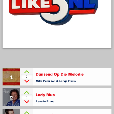
Dansend Op Die Melodie
1
0
Mike Peterson & Lange Frans
Lady Blue
2
0
Rene le Blanc