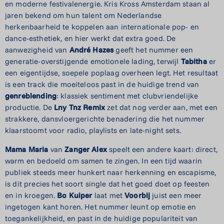
en moderne festivalenergie. Kris Kross Amsterdam staan al
jaren bekend om hun talent om Nederlandse
herkenbaarheid te koppelen aan internationale pop- en
dance-esthetiek, en hier werkt dat extra goed. De
aanwezigheid van
André Hazes
geeft het nummer een
generatie-overstijgende emotionele lading, terwijl
Tabitha
er
een eigentijdse, soepele poplaag overheen legt. Het resultaat
is een track die moeiteloos past in de huidige trend van
genreblending
: klassiek sentiment met clubvriendelijke
productie. De
Lny Tnz Remix
zet dat nog verder aan, met een
strakkere, dansvloergerichte benadering die het nummer
klaarstoomt voor radio, playlists en late-night sets.
Mama Maria
van
Zanger Alex
speelt een andere kaart: direct,
warm en bedoeld om samen te zingen. In een tijd waarin
publiek steeds meer hunkert naar herkenning en escapisme,
is dit precies het soort single dat het goed doet op feesten
en in kroegen.
Bo Kuiper
laat met
Voorbij
juist een meer
ingetogen kant horen. Het nummer leunt op emotie en
toegankelijkheid, en past in de huidige populariteit van