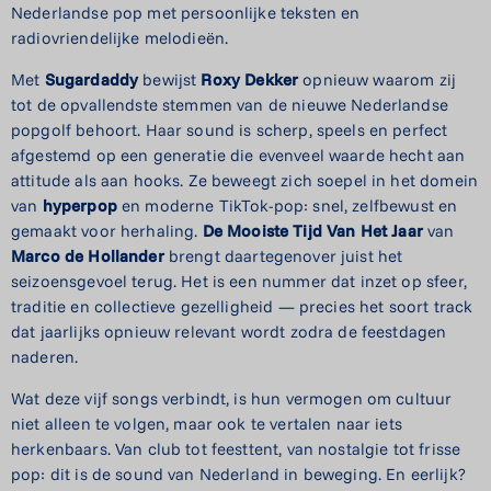
Nederlandse pop met persoonlijke teksten en
radiovriendelijke melodieën.
Met
Sugardaddy
bewijst
Roxy Dekker
opnieuw waarom zij
tot de opvallendste stemmen van de nieuwe Nederlandse
popgolf behoort. Haar sound is scherp, speels en perfect
afgestemd op een generatie die evenveel waarde hecht aan
attitude als aan hooks. Ze beweegt zich soepel in het domein
van
hyperpop
en moderne TikTok-pop: snel, zelfbewust en
gemaakt voor herhaling.
De Mooiste Tijd Van Het Jaar
van
Marco de Hollander
brengt daartegenover juist het
seizoensgevoel terug. Het is een nummer dat inzet op sfeer,
traditie en collectieve gezelligheid — precies het soort track
dat jaarlijks opnieuw relevant wordt zodra de feestdagen
naderen.
Wat deze vijf songs verbindt, is hun vermogen om cultuur
niet alleen te volgen, maar ook te vertalen naar iets
herkenbaars. Van club tot feesttent, van nostalgie tot frisse
pop: dit is de sound van Nederland in beweging. En eerlijk?