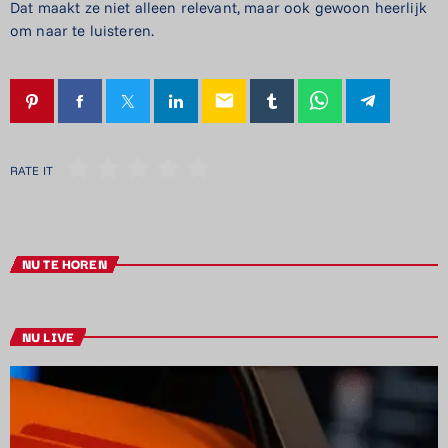
Dat maakt ze niet alleen relevant, maar ook gewoon heerlijk
om naar te luisteren.
email
RATE IT
NU TE HOREN
NU LIVE