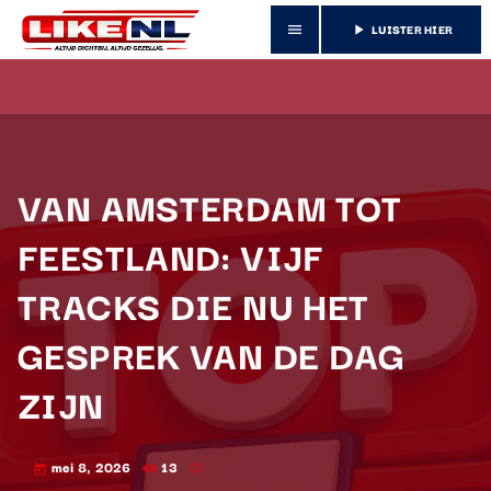
LUISTER HIER
menu
play_arrow
VAN AMSTERDAM TOT
FEESTLAND: VIJF
TRACKS DIE NU HET
GESPREK VAN DE DAG
ZIJN
mei 8, 2026
13
today