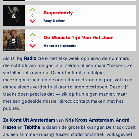
Sugardaddy
4
0
Roxy Dekker
De Mooiste Tijd Van Het Jaar
5
0
Marco de Hollander
Als DJ bij
Radio
zie ik het elke week opnieuw: de nummers
die echt blijven hangen, zijn zelden alleen maar “lekker”. Ze
vertellen iets over nu. Over identiteit, nostalgie,
meezingbaarheid en de onstuitbare drang om pop, volks en
dance steeds verder in elkaar te laten overlopen. Deze vijf
tracks doen precies dat — elk op hun eigen manier, maar
met een gedeelde missie: direct contact maken met het
publiek.
Ze Komt Uit Amsterdam
van
Kris Kross Amsterdam
,
André
Hazes
en
Tabitha
is daarin de grote blikvanger. De track voelt
als een slimme kruising tussen stadsromantiek, volksgevoel