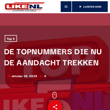
LUISTER HIER
menu
play_arrow
Top 5
DE TOPNUMMERS DIE NU
DE AANDACHT TREKKEN
oktober 19, 2025
9
today
share
email