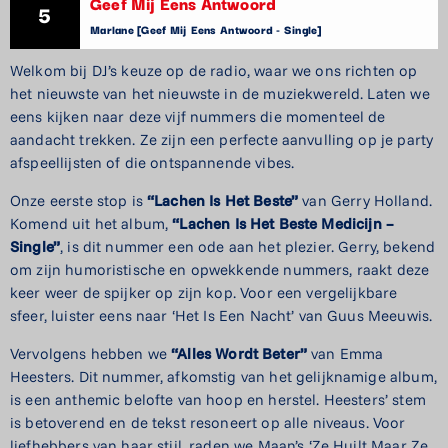
Geef Mij Eens Antwoord
5
Marlane [Geef Mij Eens Antwoord - Single]
Welkom bij DJ’s keuze op de radio, waar we ons richten op
het nieuwste van het nieuwste in de muziekwereld. Laten we
eens kijken naar deze vijf nummers die momenteel de
aandacht trekken. Ze zijn een perfecte aanvulling op je party
afspeellijsten of die ontspannende vibes.
Onze eerste stop is
“Lachen Is Het Beste”
van Gerry Holland.
Komend uit het album,
“Lachen Is Het Beste Medicijn –
Single”
, is dit nummer een ode aan het plezier. Gerry, bekend
om zijn humoristische en opwekkende nummers, raakt deze
keer weer de spijker op zijn kop. Voor een vergelijkbare
sfeer, luister eens naar ‘Het Is Een Nacht’ van Guus Meeuwis.
Vervolgens hebben we
“Alles Wordt Beter”
van Emma
Heesters. Dit nummer, afkomstig van het gelijknamige album,
is een anthemic belofte van hoop en herstel. Heesters’ stem
is betoverend en de tekst resoneert op alle niveaus. Voor
liefhebbers van haar stijl, raden we Maan’s ‘Ze Huilt Maar Ze