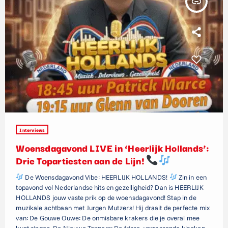
insert_link
Interviews
Woensdagavond LIVE in ‘Heerlijk Hollands’:
Drie Topartiesten aan de Lijn!
De Woensdagavond Vibe: HEERLIJK HOLLANDS!
Zin in een
topavond vol Nederlandse hits en gezelligheid? Dan is HEERLIJK
HOLLANDS jouw vaste prik op de woensdagavond! Stap in de
muzikale achtbaan met Jurgen Mutzers! Hij draait de perfecte mix
van: De Gouwe Ouwe: De onmisbare krakers die je overal mee
kunt zingen. De Nieuwe Toppers: De frisse, verrassende klanken