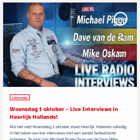
insert_link
Interviews
Woensdag 1 oktober – Live Interviews in
Heerlijk Hollands!
Mis het niet! Woensdag 1 oktober staat Heerlijk Hollands volledig
in het teken van live interviews met een aantal fantastische
artiesten. Te gast zijn: Michael Pigge Dave van de Dam Mike