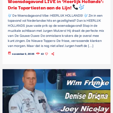
Woensdagavond LIVE in ‘Heerlijk Hollands’:
Drie Topartiesten aan de Lijn!
De Woensdagavond Vibe: HEERLIJK HOLLANDS!
Zin in een
topavond vol Nederlandse hits en gezelligheid? Dan is HEERLIJK
HOLLANDS jouw vaste prik op de woensdagavond! Stap in de
muzikale achtbaan met Jurgen Mutzers! Hij draait de perfecte mix
van: De Gouwe Ouwe: De onmisbare krakers die je overal mee
kunt zingen. De Nieuwe Toppers: De frisse, verrassende klanken
van morgen. Maar dat is nog niet alles! Jurgen heeft de […]
today
november 2, 2025
13
insert_link