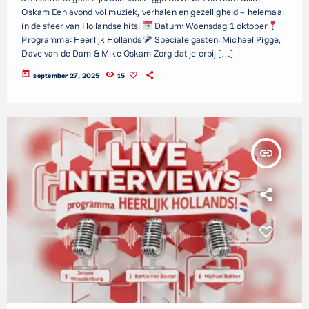
Oskam Een avond vol muziek, verhalen en gezelligheid – helemaal
in de sfeer van Hollandse hits!
Datum: Woensdag 1 oktober
Programma: Heerlijk Hollands
Speciale gasten: Michael Pigge,
Dave van de Dam & Mike Oskam Zorg dat je erbij […]
today
september 27, 2025
15
insert_link