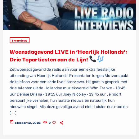
Interviews
Woensdagavond LIVE in ‘Heerlijk Hollands’:
Drie Topartiesten aan de Lijn!
Zet woensdagavond de radio aan voor een extra feestelijke
uitzending van Heerlijk Hollands! Presentator Jurgen Mutzers pakt
de telefoon voor een serie live−interviews. Hij gaat in gesprek met
drie talenten uit de Hollandse muziekwereld: W!m Franke - 18:45
uur Denise Driana - 19:15 uur Joey Nicolay - 19:45 uur Je hoort
persoonlijke verhalen, hun laatste nieuws én natuurlijk hun
nieuwste singel. Mis deze gezellige avond niet! Luister dus mee en
[…]
today
oktober 12, 2025
9