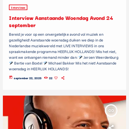
Interviews
Interview Aanstaande Woendag Avond 24
september
Bereid je voor op een onvergetelijke avond vol muziek en
gezelligheid! Aanstaande woensdag duiken we diep in de
Nederlandse muziekwereld met LIVE INTERVIEWS in ons
spraakmakende programma HEERLIJK HOLLANDS! Mis het niet,
want we ontvangen niemand minder dan:
Jeroen Weerdenburg
Bertie van Boxtel
Michael Bakker Mis het niet! Aanstaande
woensdag in HEERLIJK HOLLANDS!
today
september 22, 2025
22
insert_link