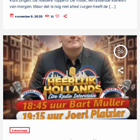
van morgen. Maar dat is nog niet alles! Jurgen heeft de […]
today
november 9, 2025
11
insert_link
Interviews