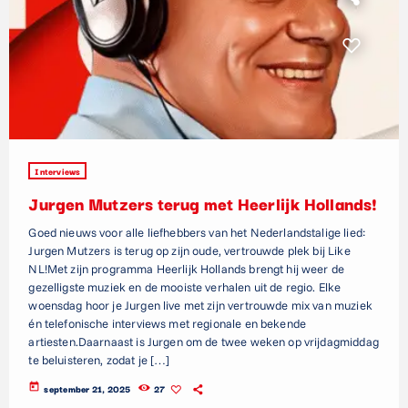
Interviews
Jurgen Mutzers terug met Heerlijk Hollands!
Goed nieuws voor alle liefhebbers van het Nederlandstalige lied:
Jurgen Mutzers is terug op zijn oude, vertrouwde plek bij Like
NL!Met zijn programma Heerlijk Hollands brengt hij weer de
gezelligste muziek en de mooiste verhalen uit de regio. Elke
woensdag hoor je Jurgen live met zijn vertrouwde mix van muziek
én telefonische interviews met regionale en bekende
artiesten.Daarnaast is Jurgen om de twee weken op vrijdagmiddag
te beluisteren, zodat je […]
today
september 21, 2025
27