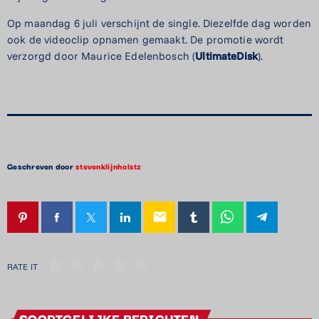
Op maandag 6 juli verschijnt de single. Diezelfde dag worden
ook de videoclip opnamen gemaakt. De promotie wordt
verzorgd door Maurice Edelenbosch (
UltimateDisk
).
Geschreven door
stevenklijnholstz
email
RATE IT
SOORTGELIJKE BERICHTEN