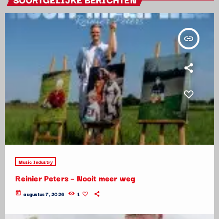
insert_link
Music Industry
Reinier Peters – Nooit meer weg
today
augustus 7, 2026
1