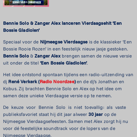
Bennie Solo & Zanger Alex lanceren Vierdaagsehit ‘Een
Bossie Gladiolen’
Speciaal voor de
Nijmeegse
Vierdaagse
is de klassieker ‘Een
Bossie Rooie Rozen’ in een feestelijk nieuw jasje gestoken.
Bennie Solo
&
Zanger
Alex
brengen samen de nieuwe versie
uit onder de titel
‘Een Bossie Gladiolen’
.
Het idee ontstond spontaan tijdens een radio-uitzending van
dj
René Verkerk
(
Radio
Noordzee
)
en de dj’s Jonathan en
Kobus. Zij brachten Bennie Solo en Alex op het idee om
samen deze unieke Vierdaagse versie op te nemen.
De
keuze
voor
Bennie
Solo
is
niet
toevallig:
als
vaste
publieksfavoriet staat hij dit jaar alweer
30 jaar
op de
Nijmeegse Vierdaagsefeesten. Samen met Alex zorgt hij nu
voor dé feestelijke soundtrack voor de lopers van de
Nijmeegse Vierdaagse.