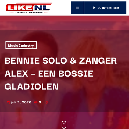
LUISTER HIER
menu
play_arrow
Music Industry
BENNIE SOLO & ZANGER
ALEX – EEN BOSSIE
GLADIOLEN
juli 7, 2026
3
today