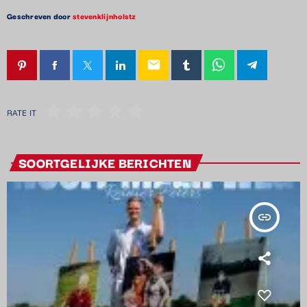
Geschreven door
stevenklijnholstz
email
RATE IT
SOORTGELIJKE BERICHTEN
insert_link