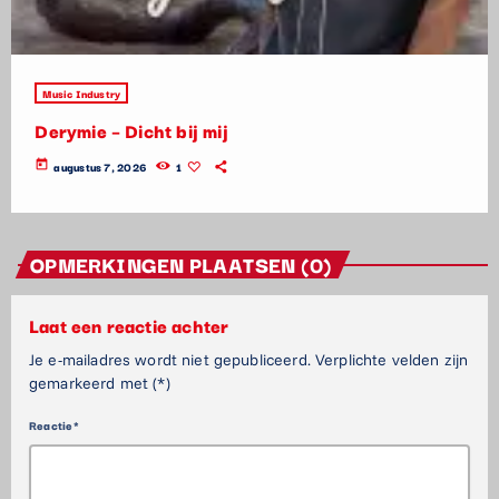
Music Industry
Derymie – Dicht bij mij
today
augustus 7, 2026
1
OPMERKINGEN PLAATSEN (0)
Laat een reactie achter
Je e-mailadres wordt niet gepubliceerd. Verplichte velden zijn
gemarkeerd met (*)
Reactie*