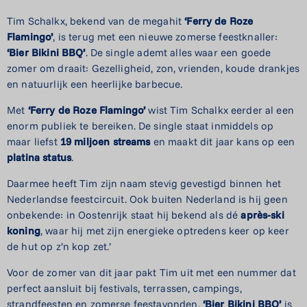
Tim Schalkx, bekend van de megahit
‘Ferry
de
Roze
Flamingo’
, is terug met een nieuwe zomerse feestknaller:
‘Bier
Bikini
BBQ’
. De single ademt alles waar een goede
zomer om draait: Gezelligheid, zon, vrienden, koude drankjes
en natuurlijk een heerlijke barbecue.
Met
‘Ferry
de
Roze
Flamingo’
wist Tim Schalkx eerder al een
enorm publiek te bereiken. De single staat inmiddels op
maar liefst
19
miljoen
streams
en maakt dit jaar kans op een
platina
status
.
Daarmee heeft Tim zijn naam stevig gevestigd binnen het
Nederlandse feestcircuit. Ook buiten Nederland is hij geen
onbekende: in Oostenrijk staat hij bekend als dé
après-ski
koning
, waar hij met zijn energieke optredens keer op keer
de hut op z’n kop zet.’
Voor de zomer van dit jaar pakt Tim uit met een nummer dat
perfect aansluit bij festivals, terrassen, campings,
strandfeesten en zomerse feestavonden.
‘Bier
Bikini
BBQ’
is