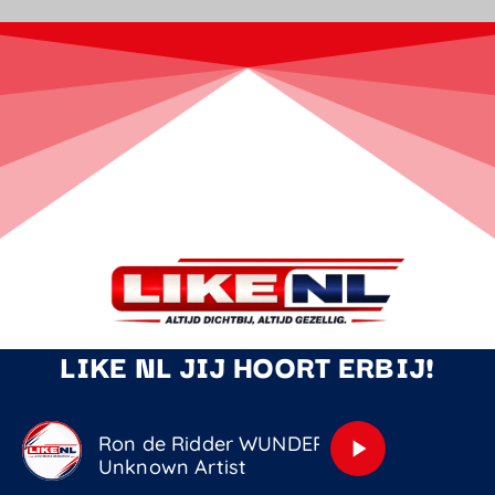
LIKE NL JIJ HOORT ERBIJ!
Ron de Ridder WUNDERSAM
play_arrow
Unknown Artist