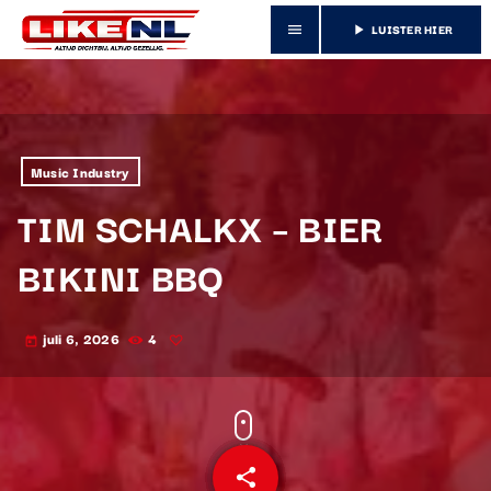
LUISTER HIER
menu
play_arrow
Music Industry
TIM SCHALKX – BIER
BIKINI BBQ
juli 6, 2026
4
today
share
email