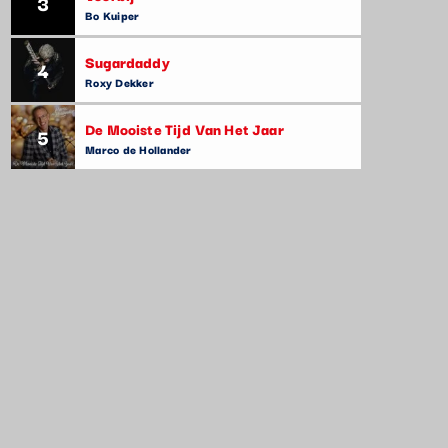
3
Bo Kuiper
Sugardaddy
4
Roxy Dekker
De Mooiste Tijd Van Het Jaar
5
Marco de Hollander