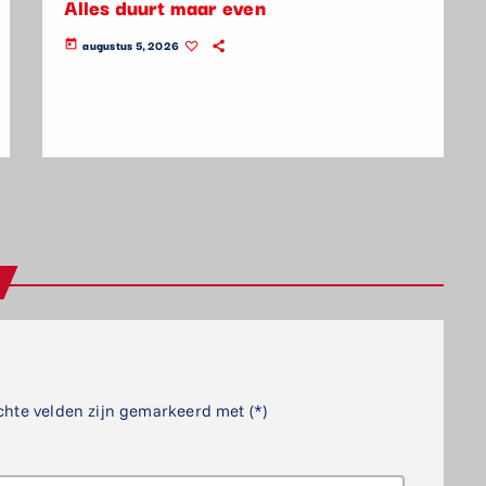
Alles duurt maar even
augustus 5, 2026
today
chte velden zijn gemarkeerd met (*)