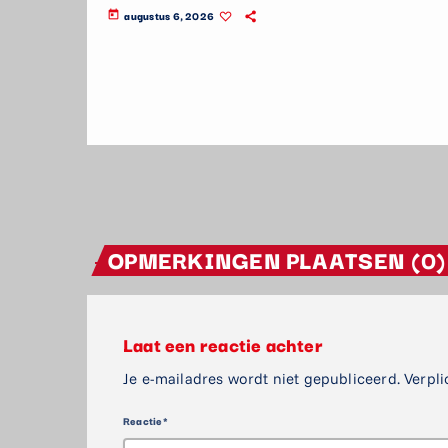
augustus 6, 2026
today
OPMERKINGEN PLAATSEN (0)
Laat een reactie achter
Je e-mailadres wordt niet gepubliceerd. Verpli
Reactie*