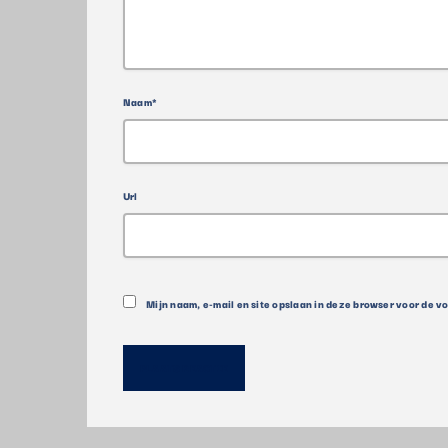
Naam*
Url
Mijn naam, e-mail en site opslaan in deze browser voor de v