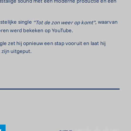
dstalige sound met een moderne productie en een
stelijke single
, waarvan
“Tot de zon weer op komt”
keren werd bekeken op YouTube.
gle zet hij opnieuw een stap vooruit en laat hij
 zijn uitgeput.