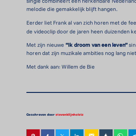
single combineert een herkenbare Nederlan
melodie die gemakkelijk blijft hangen.
Eerder liet Frank al van zich horen met de fee
de videoclip door de jaren heen duizenden 
Met zijn nieuwe
“Ik droom van een leven”
sin
horen dat zijn muzikale ambities nog lang niet
Met dank aan: Willem de Bie
Geschreven door
stevenklijnholstz
email