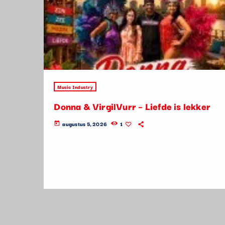
Music Industry
Donna & VirgilVurr – Liefde is lekker
augustus 5, 2026
1
today