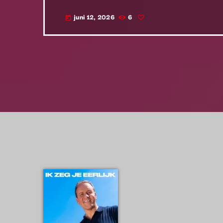
juni 12, 2026
6
today