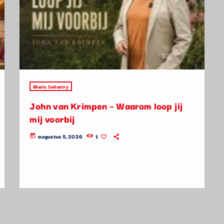
Music Industry
John van Krimpen – Waarom loop jij
mij voorbij
augustus 5, 2026
1
today