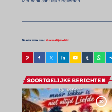
Met dank aan: Ilske Helleman
Geschreven door
stevenklijnholstz
email
SOORTGELIJKE BERICHTEN
insert_link