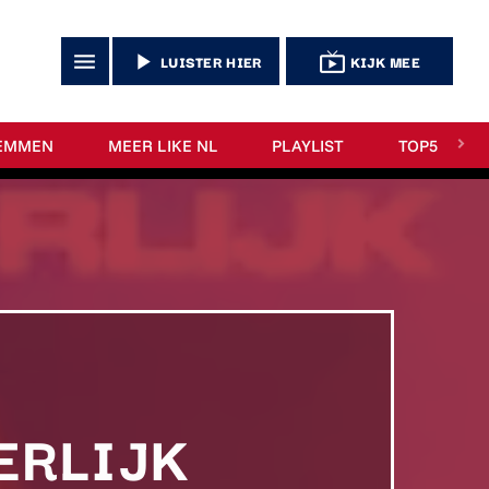
menu
play_arrow
live_tv
LUISTER HIER
KIJK MEE
EMMEN
MEER LIKE NL
PLAYLIST
TOP5
EERLIJK