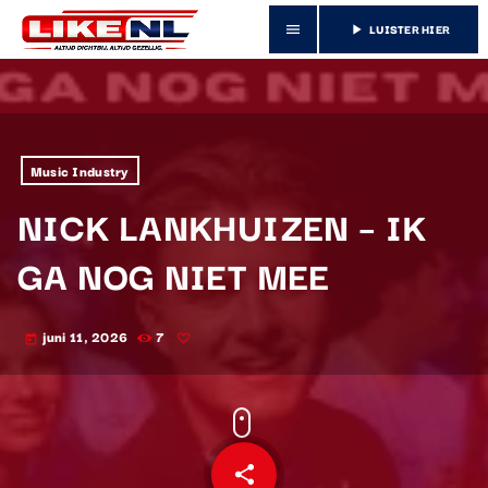
LUISTER HIER
menu
play_arrow
Music Industry
NICK LANKHUIZEN – IK
GA NOG NIET MEE
juni 11, 2026
7
today
share
email