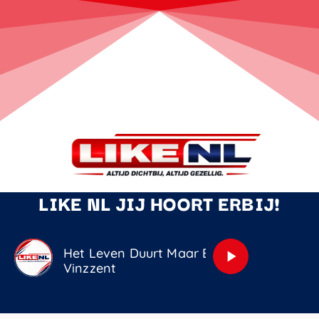
LIKE NL JIJ HOORT ERBIJ!
Het Leven Duurt Maar Even
play_arrow
Vinzzent