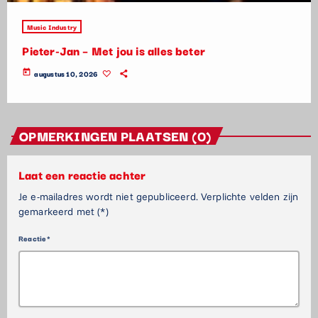
Music Industry
Pieter-Jan – Met jou is alles beter
today
augustus 10, 2026
OPMERKINGEN PLAATSEN (0)
Laat een reactie achter
Je e-mailadres wordt niet gepubliceerd. Verplichte velden zijn
gemarkeerd met (*)
Reactie*