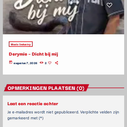
Music Industry
Derymie – Dicht bij mij
today
augustus 7, 2026
2
OPMERKINGEN PLAATSEN (0)
Laat een reactie achter
Je e-mailadres wordt niet gepubliceerd. Verplichte velden zijn
gemarkeerd met (*)