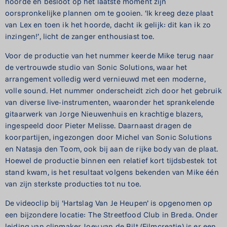
hoorde en besloot op het laatste moment zijn
oorspronkelijke plannen om te gooien. ‘Ik kreeg deze plaat
van Lex en toen ik het hoorde, dacht ik gelijk: dit kan ik zo
inzingen!’, licht de zanger enthousiast toe.
Voor de productie van het nummer keerde Mike terug naar
de vertrouwde studio van Sonic Solutions, waar het
arrangement volledig werd vernieuwd met een moderne,
volle sound. Het nummer onderscheidt zich door het gebruik
van diverse live-instrumenten, waaronder het sprankelende
gitaarwerk van Jorge Nieuwenhuis en krachtige blazers,
ingespeeld door Pieter Melisse. Daarnaast dragen de
koorpartijen, ingezongen door Michel van Sonic Solutions
en Natasja den Toom, ook bij aan de rijke body van de plaat.
Hoewel de productie binnen een relatief kort tijdsbestek tot
stand kwam, is het resultaat volgens bekenden van Mike één
van zijn sterkste producties tot nu toe.
De videoclip bij ‘Hartslag Van Je Heupen’ is opgenomen op
een bijzondere locatie: The Streetfood Club in Breda. Onder
leiding van clipmaker Joey van de Bilt (Filmcreatie) is er een