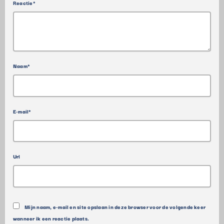
Reactie*
Naam*
E-mail*
Url
Mijn naam, e-mail en site opslaan in deze browser voor de volgende keer
wanneer ik een reactie plaats.