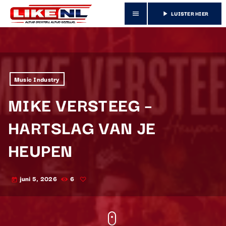
LUISTER HIER
menu
play_arrow
Music Industry
MIKE VERSTEEG –
HARTSLAG VAN JE
HEUPEN
juni 5, 2026
6
today