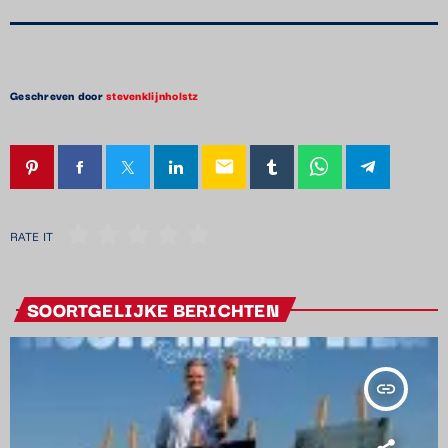
Geschreven door
stevenklijnholstz
email
RATE IT
SOORTGELIJKE BERICHTEN
insert_link