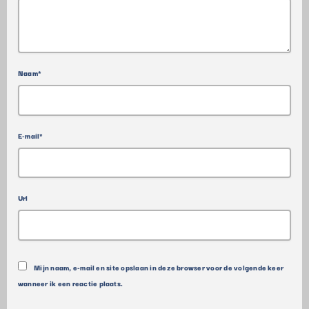
Naam*
E-mail*
Url
Mijn naam, e-mail en site opslaan in deze browser voor de volgende keer
wanneer ik een reactie plaats.