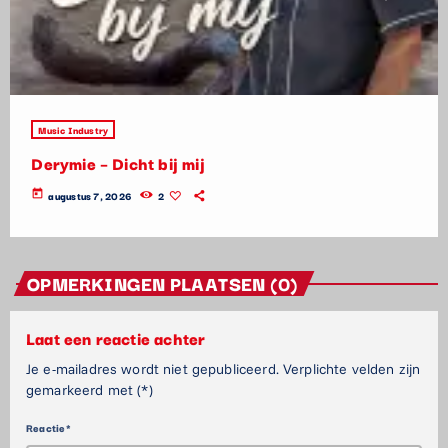
Music Industry
Derymie – Dicht bij mij
today
augustus 7, 2026
2
OPMERKINGEN PLAATSEN (0)
Laat een reactie achter
Je e-mailadres wordt niet gepubliceerd. Verplichte velden zijn
gemarkeerd met (*)
Reactie*