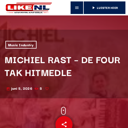
LUISTER HIER
menu
play_arrow
Music Industry
MICHIEL RAST – DE FOUR
TAK HITMEDLE
juni 5, 2026
5
today
share
email