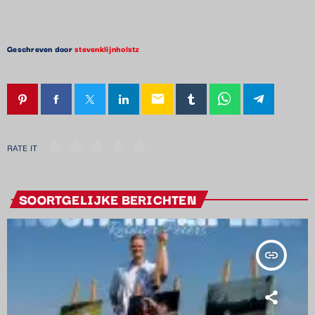
Geschreven door
stevenklijnholstz
email
RATE IT
SOORTGELIJKE BERICHTEN
insert_link