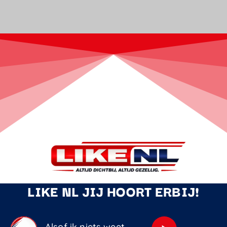
LIKE NL JIJ HOORT ERBIJ!
Alsof ik niets weet