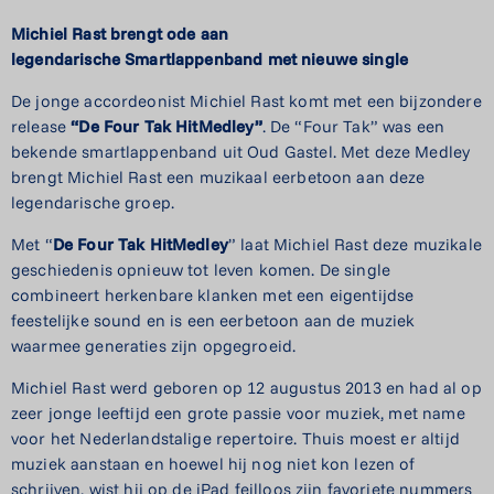
Michiel Rast brengt ode aan
legendarische
Smartlappenband met nieuwe single
De jonge accordeonist Michiel Rast komt met een bijzondere
release
“De Four
Tak
HitMedley”
. De “Four Tak” was een
bekende smartlappenband uit Oud Gastel. Met deze Medley
brengt Michiel Rast een muzikaal eerbetoon aan deze
legendarische groep.
Met “
De Four
Tak HitMedley
” laat Michiel Rast deze muzikale
geschiedenis opnieuw tot leven komen. De single
combineert herkenbare klanken met een eigentijdse
feestelijke sound en is een eerbetoon aan de muziek
waarmee generaties zijn opgegroeid.
Michiel Rast werd geboren op 12 augustus 2013 en had al op
zeer jonge leeftijd een grote passie voor muziek, met name
voor het Nederlandstalige repertoire. Thuis moest er altijd
muziek aanstaan en hoewel hij nog niet kon lezen of
schrijven, wist hij op de iPad feilloos zijn favoriete nummers