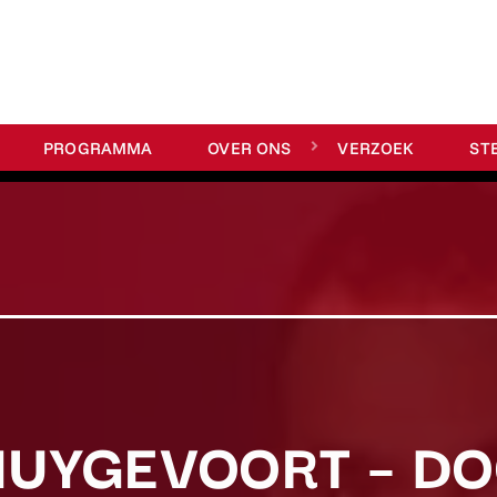
PROGRAMMA
OVER ONS
VERZOEK
ST
HUYGEVOORT – D