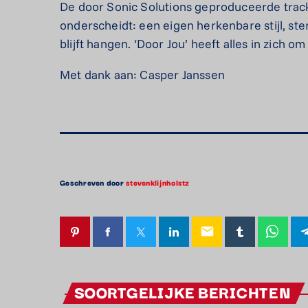
De door Sonic Solutions geproduceerde trac
onderscheidt: een eigen herkenbare stijl, s
blijft hangen. ‘Door Jou’ heeft alles in zich o
Met dank aan: Casper Janssen
Geschreven door
stevenklijnholstz
email
SOORTGELIJKE BERICHTEN