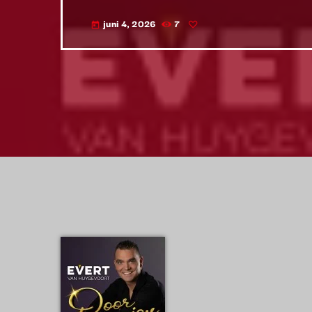
juni 4, 2026
7
today