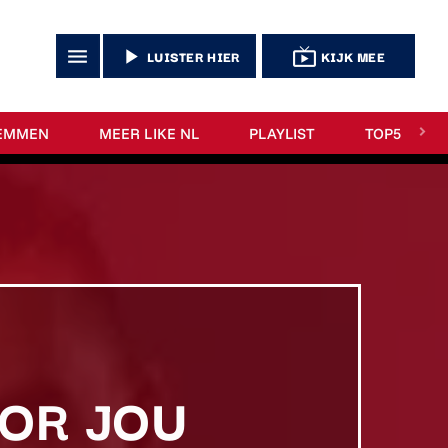
menu
play_arrow
live_tv
LUISTER HIER
KIJK MEE
EMMEN
MEER LIKE NL
PLAYLIST
TOP5
OOR JOU