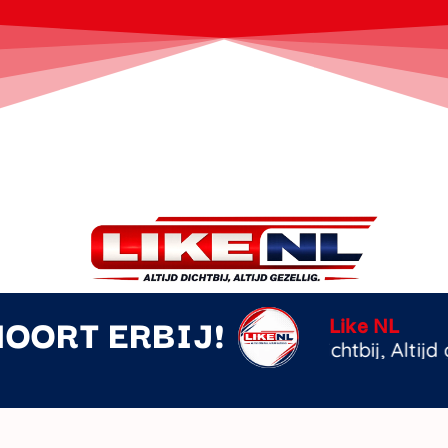
HOORT ERBIJ!
Flamenco F
Roy Donder