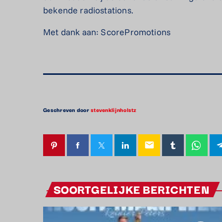
bekende radiostations.
Met dank aan: ScorePromotions
Geschreven door
stevenklijnholstz
email
SOORTGELIJKE BERICHTEN