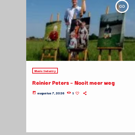
insert_link
Music Industry
Reinier Peters – Nooit meer weg
augustus 7, 2026
1
today