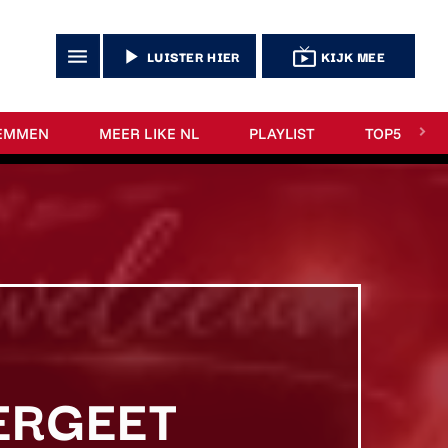
menu
play_arrow
live_tv
LUISTER HIER
KIJK MEE
EMMEN
MEER LIKE NL
PLAYLIST
TOP5
ERGEET