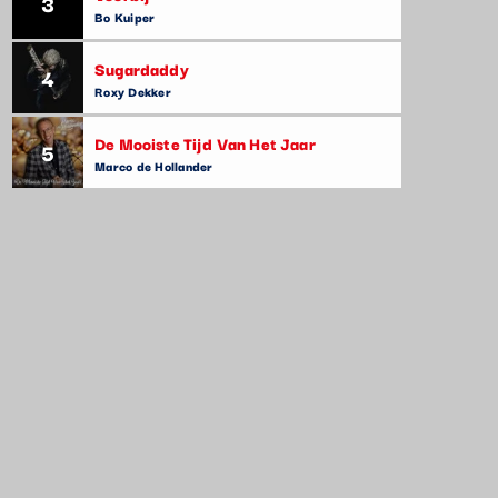
3
Bo Kuiper
Sugardaddy
4
Roxy Dekker
De Mooiste Tijd Van Het Jaar
5
Marco de Hollander