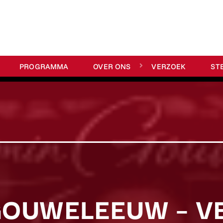
PROGRAMMA
OVER ONS
VERZOEK
ST
GOUWELEEUW – V