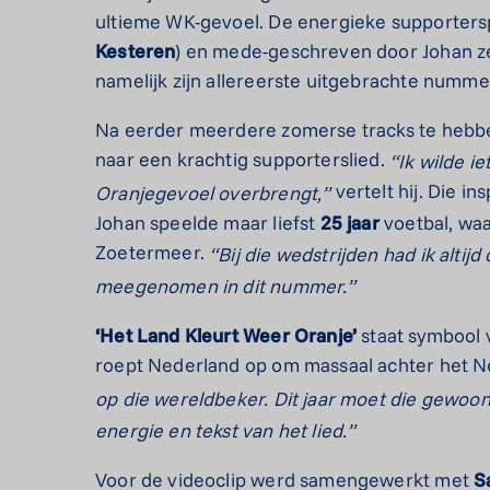
ultieme WK-gevoel. De energieke supportersp
Kesteren
) en mede-geschreven door Johan zel
namelijk zijn allereerste uitgebrachte nummer
Na eerder meerdere zomerse tracks te hebbe
naar een krachtig supporterslied.
“Ik wilde i
vertelt hij. Die in
Oranjegevoel overbrengt,”
Johan speelde maar liefst
25 jaar
voetbal, waa
Zoetermeer.
“Bij die wedstrijden had ik altij
meegenomen in dit nummer.”
‘Het Land Kleurt Weer Oranje’
staat symbool 
roept Nederland op om massaal achter het Ne
op die wereldbeker.
Dit jaar moet die gewoon
energie en tekst van het lied.”
Voor de videoclip werd samengewerkt met
S