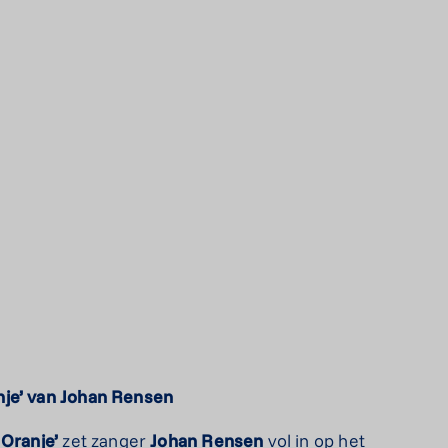
nje’ van Johan Rensen
 Oranje’
zet zanger
Johan
Rensen
vol in op het