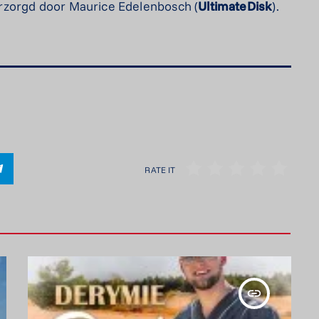
rzorgd door Maurice Edelenbosch (
UltimateDisk
).
RATE IT
insert_link