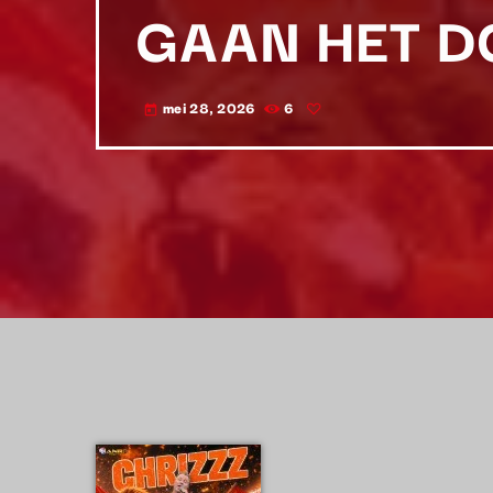
GAAN HET D
mei 28, 2026
6
today