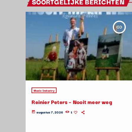
SOORTGELIJKE BERICHTEN
insert_link
Music Industry
Reinier Peters – Nooit meer weg
augustus 7, 2026
1
today