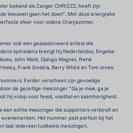
eter bekend als Zanger CHRIZZZ, heeft zijn
e, de leeuwen gaan het doen”. Met deze energieke
 perfecte sfeer voor iedere Oranjezomer,
nemer ook een gepassioneerd artiest die
Tijdens optredens brengt hij Nederlandse, Engelse
Hazes, John West, Django Wagner, René
resley, Frank Sinatra, Barry White en Tom Jones.
 nummers. Eerder verscheen zijn gevoelige
oor de gezellige meezinger “Ga je mee, ga je
est hij volop voor feest, voetbal en saamhorigheid.
is een echte meezinger die supporters verbindt en
en evenementen. Het nummer past perfect bij het
n laat iedereen luidkeels meezingen.