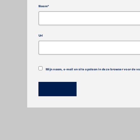
Naam*
Url
Mijn naam, e-mail en site opslaan in deze browser voor de v