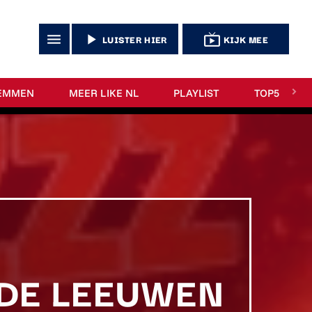
menu
play_arrow
live_tv
LUISTER HIER
KIJK MEE
EMMEN
MEER LIKE NL
PLAYLIST
TOP5
 DE LEEUWEN