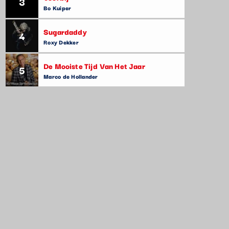
3
Bo Kuiper
Sugardaddy
4
Roxy Dekker
De Mooiste Tijd Van Het Jaar
5
Marco de Hollander