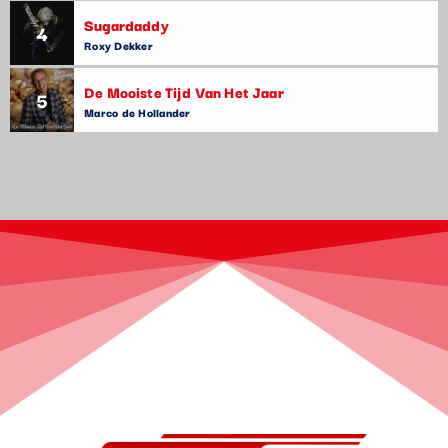
Sugardaddy
4
Roxy Dekker
De Mooiste Tijd Van Het Jaar
5
Marco de Hollander