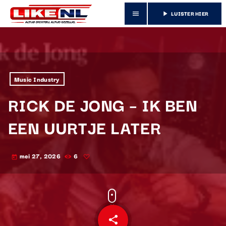
LUISTER HIER
menu
play_arrow
Music Industry
RICK DE JONG – IK BEN
EEN UURTJE LATER
mei 27, 2026
6
today
share
email