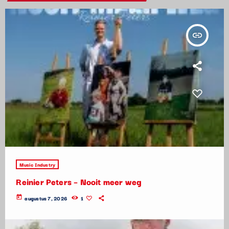
insert_link
Music Industry
Reinier Peters – Nooit meer weg
today
augustus 7, 2026
1