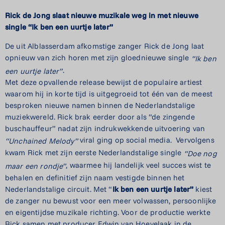
Rick de Jong slaat nieuwe muzikale
weg in met nieuwe
single
“Ik ben een uurtje later”
De uit Alblasserdam afkomstige zanger Rick de Jong laat
opnieuw van zich horen met zijn gloednieuwe single
“Ik ben
.
een uurtje later”
Met deze opvallende release bewijst de populaire artiest
waarom hij in korte tijd is uitgegroeid tot één van de meest
besproken nieuwe namen binnen de Nederlandstalige
muziekwereld. Rick brak eerder door als “de zingende
buschauffeur” nadat zijn indrukwekkende uitvoering van
viral ging op social media. Vervolgens
“Unchained Melody”
kwam Rick met zijn eerste Nederlandstalige single
“Doe nog
, waarmee hij landelijk veel succes wist te
maar een rondje”
behalen en definitief zijn naam vestigde binnen het
Nederlandstalige circuit. Met “
Ik ben een uurtje later”
kiest
de zanger nu bewust voor een meer volwassen, persoonlijke
en eigentijdse muzikale richting. Voor de productie werkte
Rick samen met producer Edwin van Hoevelaak in de