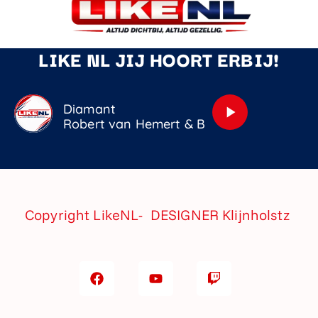
LIKE NL JIJ HOORT ERBIJ!
Diamant
play_arrow
Robert van Hemert & Bilal Wahib
Copyright LikeNL- DESIGNER
Klijnholstz