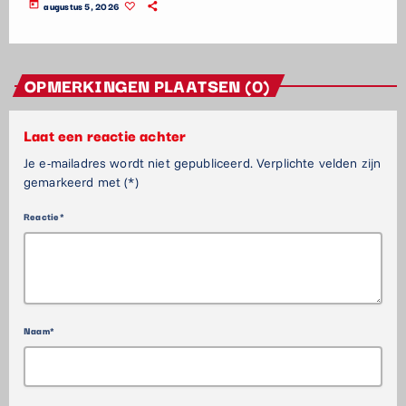
today
augustus 5, 2026
OPMERKINGEN PLAATSEN (0)
Laat een reactie achter
Je e-mailadres wordt niet gepubliceerd. Verplichte velden zijn
gemarkeerd met (*)
Reactie*
Naam*