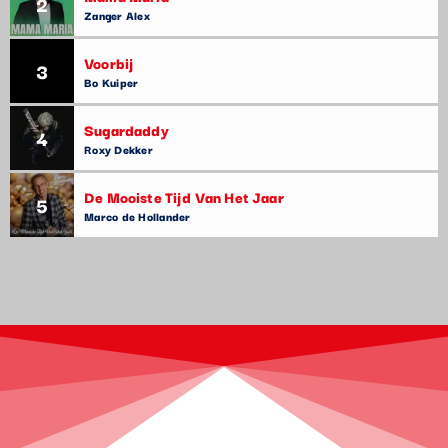
2
Zanger Alex
Voorbij
3
Bo Kuiper
Sugardaddy
4
Roxy Dekker
De Mooiste Tijd Van Het Jaar
5
Marco de Hollander