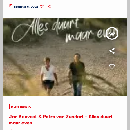
today
augustus 6, 2026
insert_link
Music Industry
Jan Koevoet & Petra van Zundert – Alles duurt
maar even