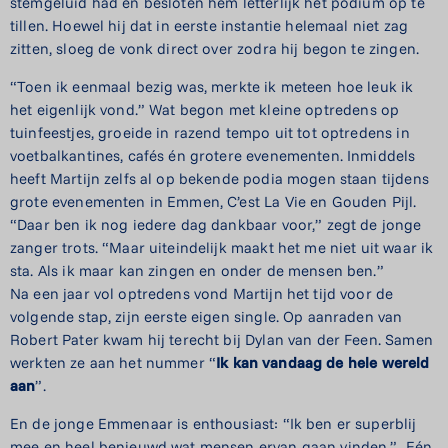
stemgeluid had en besloten hem letterlijk het podium op te
tillen. Hoewel hij dat in eerste instantie helemaal niet zag
zitten, sloeg de vonk direct over zodra hij begon te zingen.
“Toen ik eenmaal bezig was, merkte ik meteen hoe leuk ik
het eigenlijk vond.”
Wat begon met kleine optredens op
tuinfeestjes, groeide in razend tempo uit tot optredens in
voetbalkantines, cafés én grotere evenementen. Inmiddels
heeft Martijn zelfs al op bekende podia mogen staan tijdens
grote evenementen in Emmen, C’est La Vie en Gouden Pijl.
“Daar ben ik nog iedere dag dankbaar voor,” zegt de jonge
zanger trots. “Maar uiteindelijk maakt het me niet uit waar ik
sta. Als ik maar kan zingen en onder de mensen ben.”
Na een jaar vol optredens vond Martijn het tijd voor de
volgende stap, zijn eerste eigen single. Op aanraden van
Robert Pater kwam hij terecht bij Dylan van der Feen. Samen
werkten ze aan het nummer “
Ik kan vandaag de hele wereld
aan
”.
En de jonge Emmenaar is enthousiast: “Ik ben er superblij
mee en heel benieuwd wat mensen ervan gaan vinden.”
Eén