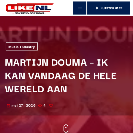
LUISTER HIER
menu
play_arrow
Music Industry
MARTIJN DOUMA – IK
KAN VANDAAG DE HELE
WERELD AAN
mei 27, 2026
4
today