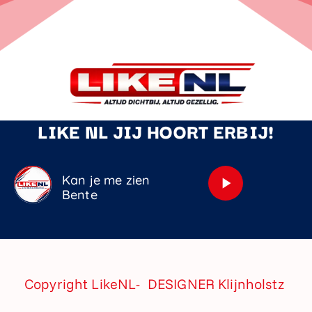
LIKE NL JIJ HOORT ERBIJ!
Kan je me zien
play_arrow
Bente
Copyright LikeNL- DESIGNER
Klijnholstz