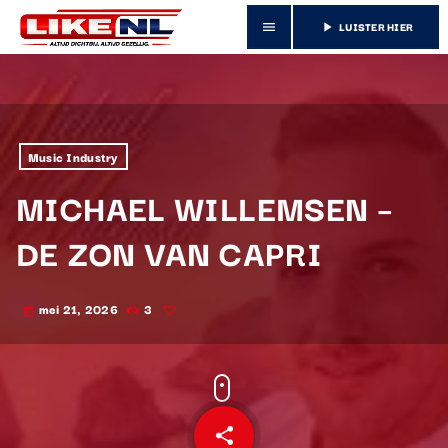
LUISTER HIER
menu
play_arrow
Music Industry
MICHAEL WILLEMSEN –
DE ZON VAN CAPRI
mei 21, 2026
3
today
share
email