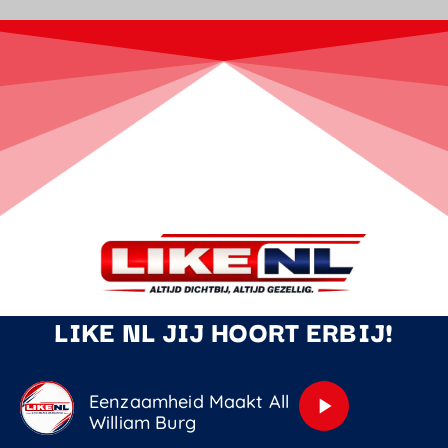
LIKE NL JIJ HOORT ERBIJ!
Eenzaamheid Maakt Alle Mensen Gelijk
play_arrow
William Burg