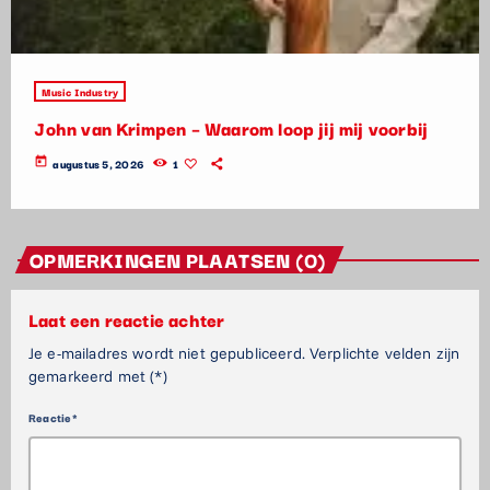
Music Industry
John van Krimpen – Waarom loop jij mij voorbij
today
augustus 5, 2026
1
OPMERKINGEN PLAATSEN (0)
Laat een reactie achter
Je e-mailadres wordt niet gepubliceerd. Verplichte velden zijn
gemarkeerd met (*)
Reactie*