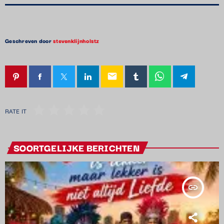
Geschreven door
stevenklijnholstz
email
RATE IT
SOORTGELIJKE BERICHTEN
insert_link