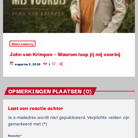
Music Industry
John van Krimpen – Waarom loop jij mij voorbij
today
augustus 5, 2026
1
OPMERKINGEN PLAATSEN (0)
Laat een reactie achter
Je e-mailadres wordt niet gepubliceerd. Verplichte velden zijn
gemarkeerd met (*)
Reactie*