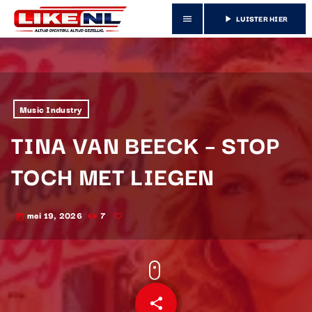
LUISTER HIER
menu
play_arrow
Music Industry
TINA VAN BEECK – STOP
TOCH MET LIEGEN
mei 19, 2026
7
today
share
email