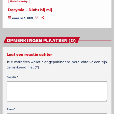
Music Industry
Derymie – Dicht bij mij
today
augustus 7, 2026
OPMERKINGEN PLAATSEN (0)
Laat een reactie achter
Je e-mailadres wordt niet gepubliceerd. Verplichte velden zijn
gemarkeerd met (*)
Reactie*
Naam*