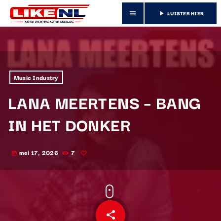
LUISTER HIER
menu
play_arrow
Music Industry
LANA MEERTENS – BANG
IN HET DONKER
mei 17, 2026
7
today
share
email