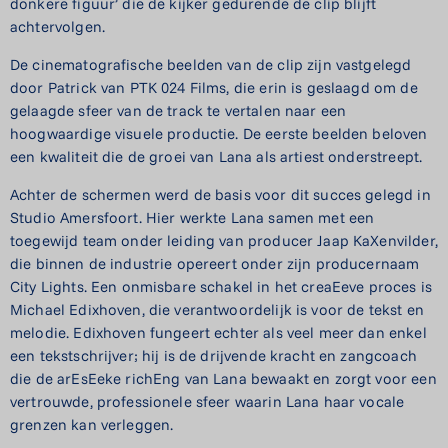
donkere figuur’ die de kijker gedurende de clip blijft
achtervolgen.
De cinematografische beelden van de clip zijn vastgelegd
door Patrick van PTK 024 Films, die erin is geslaagd om de
gelaagde sfeer van de track te vertalen naar een
hoogwaardige visuele productie. De eerste beelden beloven
een kwaliteit die de groei van Lana als artiest onderstreept.
Achter de schermen werd de basis voor dit succes gelegd in
Studio Amersfoort. Hier werkte Lana samen met een
toegewijd team onder leiding van producer Jaap KaXenvilder,
die binnen de industrie opereert onder zijn producernaam
City Lights. Een onmisbare schakel in het creaEeve proces is
Michael Edixhoven, die verantwoordelijk is voor de tekst en
melodie. Edixhoven fungeert echter als veel meer dan enkel
een tekstschrijver; hij is de drijvende kracht en zangcoach
die de arEsEeke richEng van Lana bewaakt en zorgt voor een
vertrouwde, professionele sfeer waarin Lana haar vocale
grenzen kan verleggen.