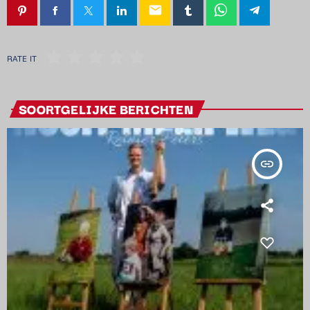
email
RATE IT
SOORTGELIJKE BERICHTEN
insert_link