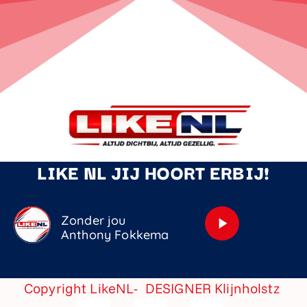
LIKE NL JIJ HOORT ERBIJ!
Zonder jou
play_arrow
Anthony Fokkema
Copyright LikeNL- DESIGNER
Klijnholstz