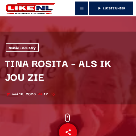
LUISTER HIER
menu
play_arrow
Music Industry
TINA ROSITA – ALS IK
JOU ZIE
mei 16, 2026
12
today
share
email