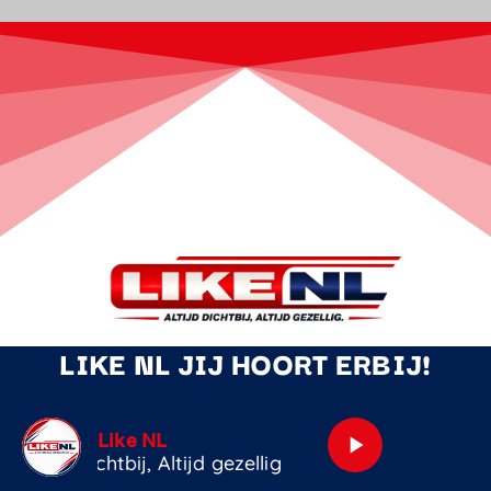
LIKE NL JIJ HOORT ERBIJ!
Gastenlijst
play_arrow
André Hazes