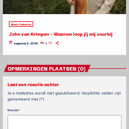
Music Industry
John van Krimpen – Waarom loop jij mij voorbij
today
augustus 5, 2026
1
OPMERKINGEN PLAATSEN (0)
Laat een reactie achter
Je e-mailadres wordt niet gepubliceerd. Verplichte velden zijn
gemarkeerd met (*)
Reactie*