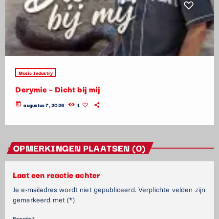
Music Industry
Derymie – Dicht bij mij
today
augustus 7, 2026
1
OPMERKINGEN PLAATSEN (0)
Laat een reactie achter
Je e-mailadres wordt niet gepubliceerd. Verplichte velden zijn
gemarkeerd met (*)
Reactie*