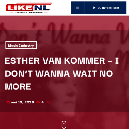
LUISTER HIER
menu
play_arrow
Music Industry
ESTHER VAN KOMMER – I
DON’T WANNA WAIT NO
MORE
mei 13, 2026
4
today