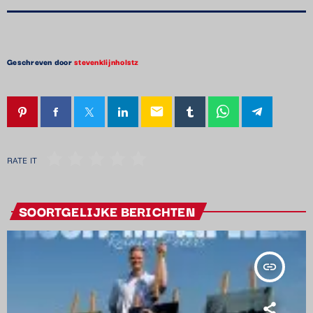
Geschreven door
stevenklijnholstz
email
RATE IT
SOORTGELIJKE BERICHTEN
insert_link