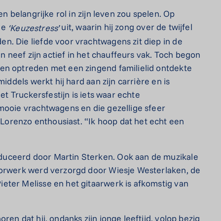
n belangrijke rol in zijn leven zou spelen.
Op
gle
uit, waarin hij zong over de twijfel
‘Keuzestress’
n. Die liefde voor vrachtwagens zit diep in de
n neef zijn actief in het chauffeurs vak.
Toch begon
en optreden met een zingend familielid ontdekte
iddels werkt hij hard aan zijn carrière en is
et Truckersfestijn is iets waar echte
mooie vrachtwagens en die gezellige sfeer
orenzo enthousiast. “Ik hoop dat het echt een
uceerd door Martin Sterken. Ook aan de muzikale
oorwerk werd verzorgd door Wiesje Westerlaken, de
eter Melisse en het gitaarwerk is afkomstig van
ren dat hij, ondanks zijn jonge leeftijd, volop bezig