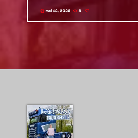
mei 12, 2026
8
today