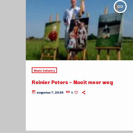
insert_link
Music Industry
Reinier Peters – Nooit meer weg
augustus 7, 2026
1
today