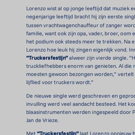
Lorenzo wist al op jonge leeftijd dat muziek ee
negenjarige leeftijd bracht hij zijn eerste sin
tussen vrachtwagenchauffeur of zanger worde
familie, want ook zijn opa, vader, broer, oom e
het podium ook steeds meer te trekken. Na e
Lorenzo hoe leuk hij zingen eigenlijk vond. Inm
“Truckersfestijn”
alweer zijn vierde single.
“H
truckliefhebbers enorm van genieten. Al die 
moesten gewoon bezongen worden,” vertelt L
lijflied voor truckers wordt.”
De nieuwe single werd geschreven en geprod
invulling werd veel aandacht besteed. Het k
blaasinstrumenten werden ingespeeld door Pi
Jan de Vrieze.
Met
“Truckersfestijn”
laat Lorenzo opnieuw ho