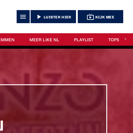
menu
play_arrow
live_tv
LUISTER HIER
KIJK MEE
EMMEN
MEER LIKE NL
PLAYLIST
TOP5
N