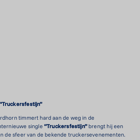
“Truckersfestijn”
ordhorn timmert hard aan de weg in de
internieuwe single
“Truckersfestijn”
brengt
hij een
n en de sfeer van de bekende truckersevenementen.