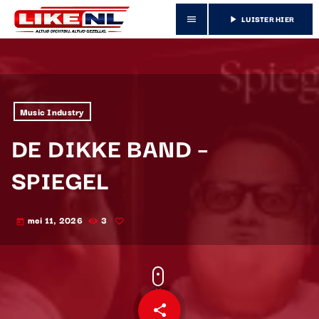
LUISTER HIER
menu
play_arrow
Music Industry
DE DIKKE BAND –
SPIEGEL
mei 11, 2026
3
today
share
email