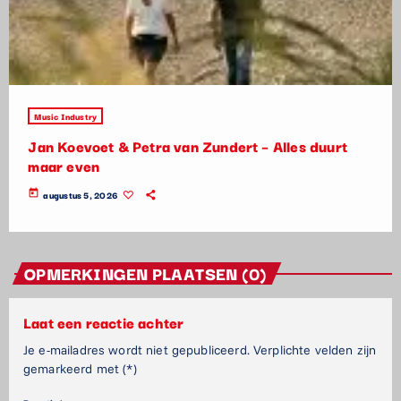
Music Industry
Jan Koevoet & Petra van Zundert – Alles duurt
maar even
today
augustus 5, 2026
OPMERKINGEN PLAATSEN (0)
Laat een reactie achter
Je e-mailadres wordt niet gepubliceerd. Verplichte velden zijn
gemarkeerd met (*)