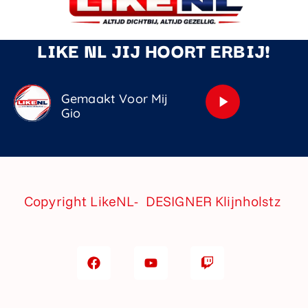
LIKE NL JIJ HOORT ERBIJ!
Gemaakt Voor Mij
play_arrow
Gio
Copyright LikeNL- DESIGNER
Klijnholstz