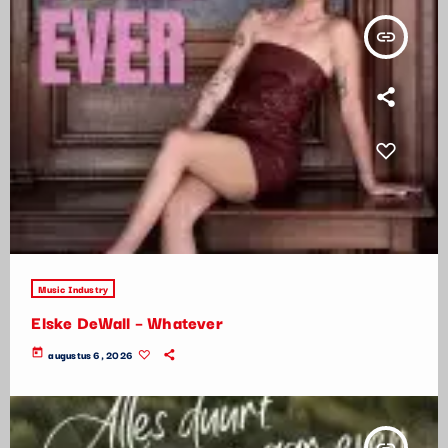
insert_link
Music Industry
Elske DeWall – Whatever
today
augustus 6, 2026
insert_link