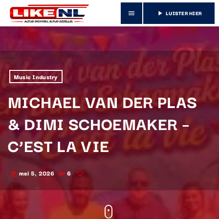
LUISTER HIER
menu
play_arrow
Music Industry
MICHAEL VAN DER PLAS
& DIMI SCHOEMAKER –
C’EST LA VIE
mei 5, 2026
6
today