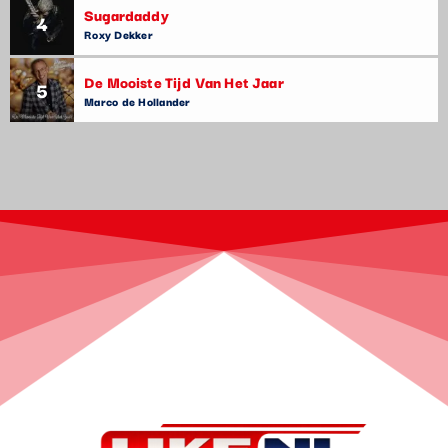
Sugardaddy
4
Roxy Dekker
De Mooiste Tijd Van Het Jaar
5
Marco de Hollander