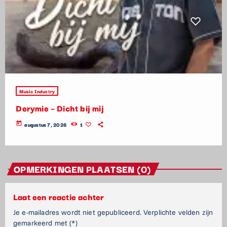
Music Industry
Derymie – Dicht bij mij
today
augustus 7, 2026
1
OPMERKINGEN PLAATSEN (0)
Laat een reactie achter
Je e-mailadres wordt niet gepubliceerd. Verplichte velden zijn
gemarkeerd met (*)