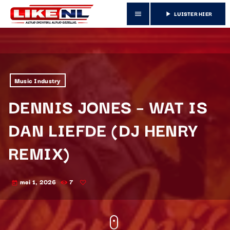
LUISTER HIER
menu
play_arrow
Music Industry
DENNIS JONES – WAT IS
DAN LIEFDE (DJ HENRY
REMIX)
mei 1, 2026
7
today