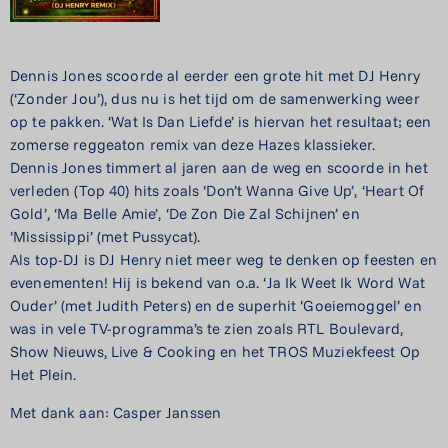
Dennis
Jones
scoorde al eerder een grote hit met DJ Henry
(‘Zonder Jou’), dus nu is het tijd om de samenwerking weer
op te pakken. ‘Wat Is Dan Liefde’ is hiervan het resultaat; een
zomerse reggeaton remix van deze Hazes klassieker.
Dennis
Jones
timmert al jaren aan de weg en scoorde in het
verleden (Top 40) hits zoals ‘Don’t Wanna Give Up’, ‘Heart Of
Gold’, ‘Ma Belle Amie’, ‘De Zon Die Zal Schijnen’ en
‘Mississippi’ (met Pussycat).
Als top-DJ is DJ Henry niet meer weg te denken op feesten en
evenementen! Hij is bekend van o.a. ‘Ja Ik Weet Ik Word Wat
Ouder’ (met Judith Peters) en de superhit ‘Goeiemoggel’ en
was in vele TV-programma’s te zien zoals RTL Boulevard,
Show Nieuws, Live & Cooking en het TROS Muziekfeest Op
Het Plein.
Met dank aan: Casper Janssen