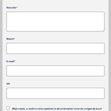
Reactie*
Naam*
E-mail*
Url
Mijn naam, e-mail en site opslaan in deze browser voor de volgende keer