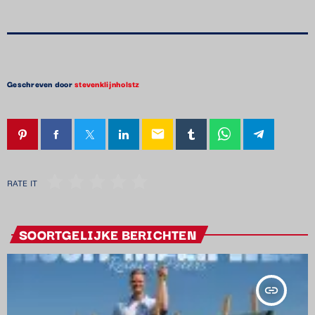
Geschreven door
stevenklijnholstz
email
RATE IT
SOORTGELIJKE BERICHTEN
insert_link