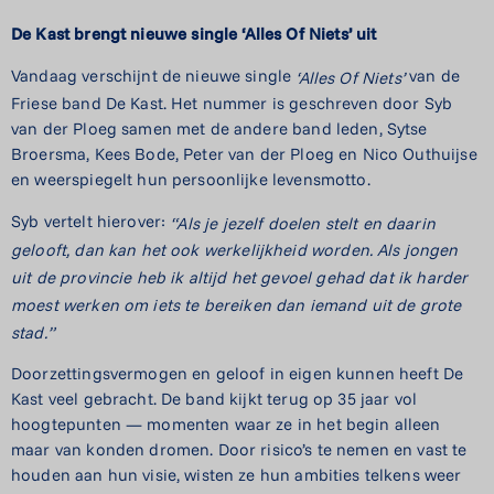
De
Kast
brengt
nieuwe
single
‘Alles
Of
Niets’
uit
Vandaag verschijnt de nieuwe single
van de
‘Alles
Of
Niets’
Friese band De Kast. Het nummer is geschreven door Syb
van der Ploeg samen met de andere band leden, Sytse
Broersma, Kees Bode, Peter van der Ploeg en Nico Outhuijse
en weerspiegelt hun persoonlijke levensmotto.
Syb vertelt hierover:
“Als
je
jezelf
doelen
stelt
en
daarin
gelooft,
dan
kan
het
ook
werkelijkheid
worden.
Als
jongen
uit
de
provincie
heb
ik
altijd
het
gevoel
gehad
dat
ik
harder
moest
werken
om
iets
te
bereiken
dan
iemand
uit
de
grote
stad.”
Doorzettingsvermogen en geloof in eigen kunnen heeft De
Kast veel gebracht. De band kijkt terug op 35 jaar vol
hoogtepunten — momenten waar ze in het begin alleen
maar van konden dromen. Door risico’s te nemen en vast te
houden aan hun visie, wisten ze hun ambities telkens weer