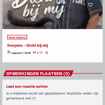
Music Industry
Derymie – Dicht bij mij
today
augustus 7, 2026
1
OPMERKINGEN PLAATSEN (0)
Laat een reactie achter
Je e-mailadres wordt niet gepubliceerd. Verplichte velden zijn
gemarkeerd met (*)