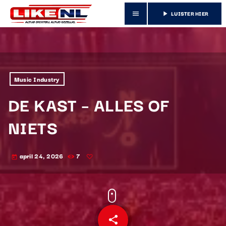
LUISTER HIER
menu
play_arrow
Music Industry
DE KAST – ALLES OF
NIETS
april 24, 2026
7
today
share
email