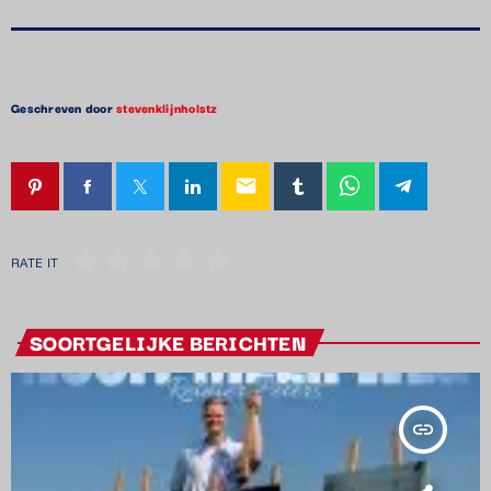
Geschreven door
stevenklijnholstz
email
RATE IT
SOORTGELIJKE BERICHTEN
insert_link