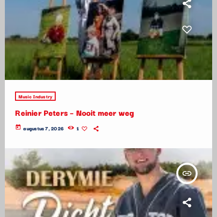
Music Industry
Reinier Peters – Nooit meer weg
today
augustus 7, 2026
1
insert_link