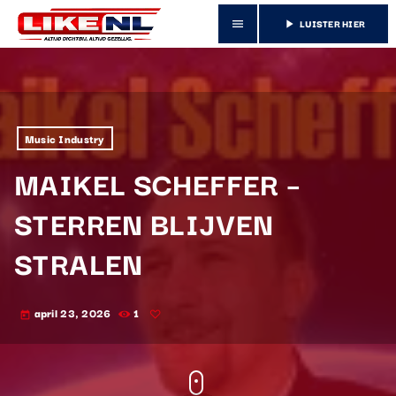
LUISTER HIER
menu
play_arrow
Music Industry
MAIKEL SCHEFFER –
STERREN BLIJVEN
STRALEN
april 23, 2026
1
today