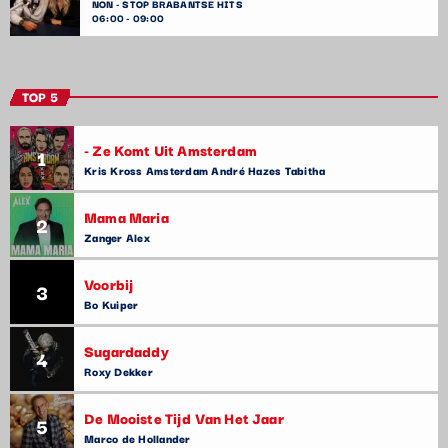
NON - STOP BRABANTSE HITS
06:00 - 09:00
TOP 5
- Ze Komt Uit Amsterdam
1
Kris Kross Amsterdam André Hazes Tabitha
Mama Maria
2
Zanger Alex
Voorbij
3
Bo Kuiper
Sugardaddy
4
Roxy Dekker
De Mooiste Tijd Van Het Jaar
5
Marco de Hollander