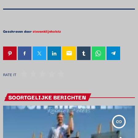
Geschreven door
stevenklijnholstz
email
RATE IT
SOORTGELIJKE BERICHTEN
insert_link