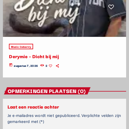
Music Industry
Derymie – Dicht bij mij
today
augustus 7, 2026
2
OPMERKINGEN PLAATSEN (0)
Laat een reactie achter
Je e-mailadres wordt niet gepubliceerd. Verplichte velden zijn
gemarkeerd met (*)