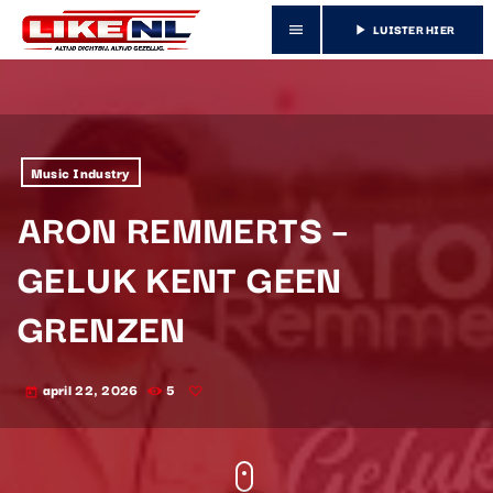
LUISTER HIER
menu
play_arrow
Music Industry
ARON REMMERTS –
GELUK KENT GEEN
GRENZEN
april 22, 2026
5
today