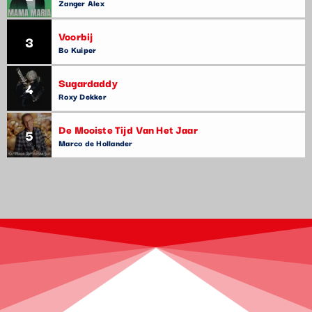
Zanger Alex
Voorbij
3
Bo Kuiper
Sugardaddy
4
Roxy Dekker
De Mooiste Tijd Van Het Jaar
5
Marco de Hollander