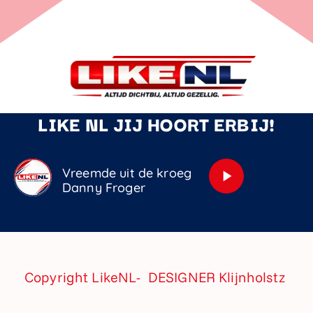
LIKE NL JIJ HOORT ERBIJ!
Vreemde uit de kroeg
play_arrow
Danny Froger
Copyright LikeNL- DESIGNER
Klijnholstz