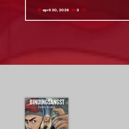
april 20, 2026
3
today