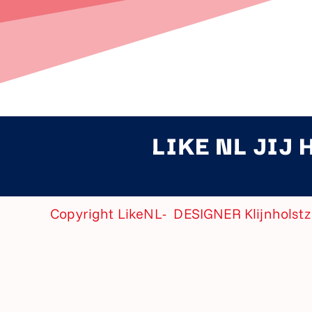
LIKE NL JIJ 
Copyright LikeNL- DESIGNER
Klijnholst