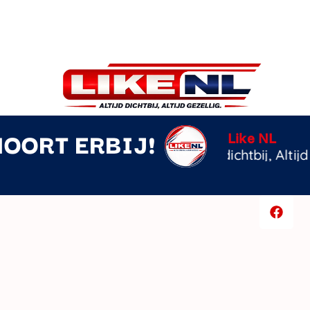
HOORT ERBIJ!
Nachtenlan
Donnie x Yv
z