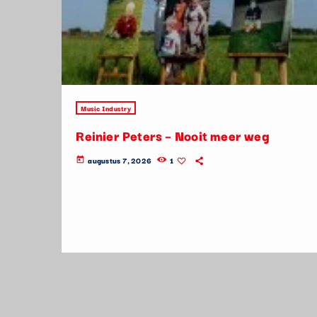
Music Industry
Reinier Peters – Nooit meer weg
augustus 7, 2026
1
today