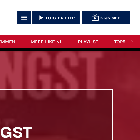
menu
play_arrow
live_tv
LUISTER HIER
KIJK MEE
EMMEN
MEER LIKE NL
PLAYLIST
TOP5
NGST