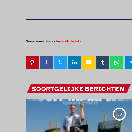
Geschreven door
stevenklijnholstz
email
SOORTGELIJKE BERICHTEN
insert_link