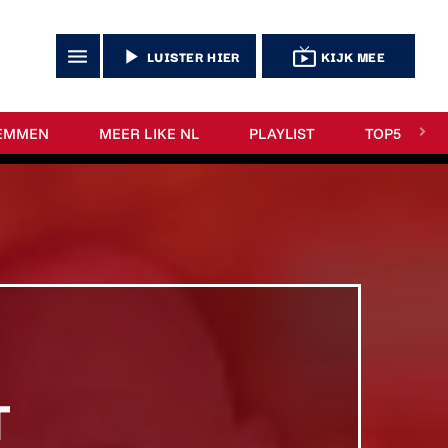
menu
play_arrow
live_tv
LUISTER HIER
KIJK MEE
EMMEN
MEER LIKE NL
PLAYLIST
TOP5
T