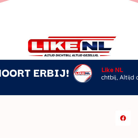
HOORT ERBIJ!
De witte mo
Unknown Art
z