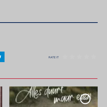
RATE IT
insert_link