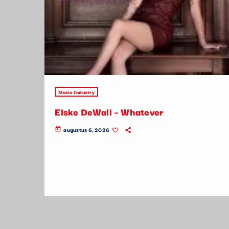
Music Industry
Elske DeWall – Whatever
augustus 6, 2026
today