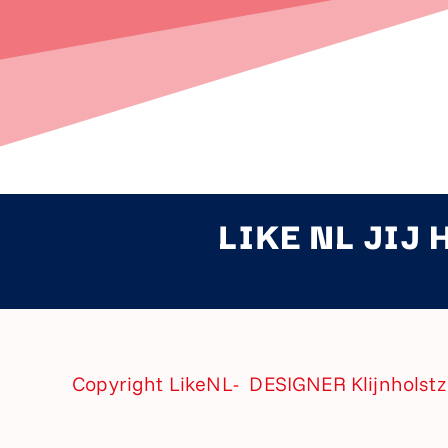
LIKE NL JIJ 
Copyright LikeNL- DESIGNER
Klijnholst