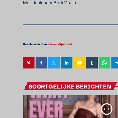
Met dank aan: BerkMusic
Geschreven door
stevenklijnholstz
email
SOORTGELIJKE BERICHTEN
insert_link