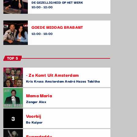
DE GEZELLIGHEID OP HET WERK
10:00 - 12:00
GOEDE MIDDAG BRABANT
12:00 - 18:00
TOP 5
- Ze Komt Uit Amsterdam
1
Kris Kross Amsterdam André Hazes Tabitha
Mama Maria
2
Zanger Alex
Voorbij
3
Bo Kuiper
Sugardaddy