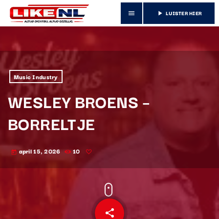
LUISTER HIER
menu
play_arrow
Music Industry
WESLEY BROENS –
BORRELTJE
april 15, 2026
10
today
share
email