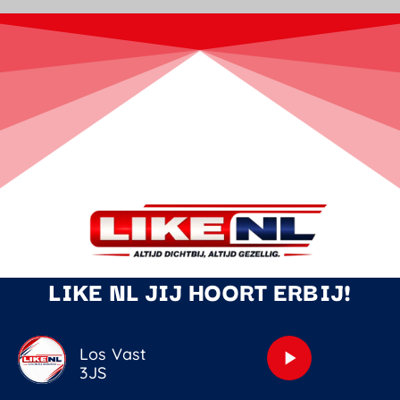
LIKE NL JIJ HOORT ERBIJ!
Los Vast
play_arrow
3JS