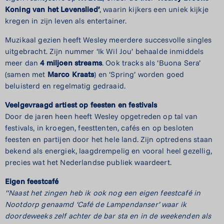
Koning van het Levenslied’
, waarin kijkers een uniek kijkje
kregen in zijn leven als entertainer.
Muzikaal gezien heeft Wesley meerdere succesvolle singles
uitgebracht. Zijn nummer ‘Ik Wil Jou’ behaalde inmiddels
meer dan
4 miljoen streams
. Ook tracks als ‘Buona Sera’
(samen met
Marco Kraats
) en ‘Spring’ worden goed
beluisterd en regelmatig gedraaid.
Veelgevraagd artiest op feesten en festivals
Door de jaren heen heeft Wesley opgetreden op tal van
festivals, in kroegen, feesttenten, cafés en op besloten
feesten en partijen door het hele land. Zijn optredens staan
bekend als energiek, laagdrempelig en vooral heel gezellig,
precies wat het Nederlandse publiek waardeert.
Eigen feestcafé
“Naast het zingen heb ik ook nog een eigen feestcafé in
Nootdorp genaamd ‘Café de Lampendanser’ waar ik
doordeweeks zelf achter de bar sta en in de weekenden als