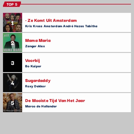
TOP 5
- Ze Komt Uit Amsterdam
1
Kris Kross Amsterdam André Hazes Tabitha
Mama Maria
2
Zanger Alex
Voorbij
3
Bo Kuiper
Sugardaddy
4
Roxy Dekker
De Mooiste Tijd Van Het Jaar
5
Marco de Hollander