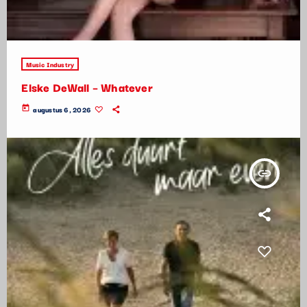
Music Industry
Elske DeWall – Whatever
today
augustus 6, 2026
insert_link