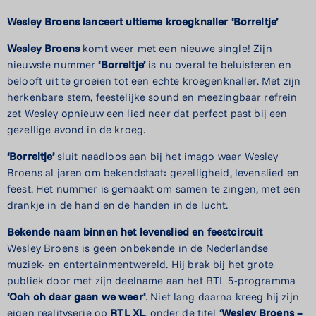
Wesley Broens lanceert ultieme kroegknaller ‘Borreltje’
Wesley Broens
komt weer met een nieuwe single! Zijn
nieuwste nummer
‘Borreltje’
is nu overal te beluisteren en
belooft uit te groeien tot een echte kroegenknaller. Met zijn
herkenbare stem, feestelijke sound en meezingbaar refrein
zet Wesley opnieuw een lied neer dat perfect past bij een
gezellige avond in de kroeg.
‘Borreltje’
sluit naadloos aan bij het imago waar Wesley
Broens al jaren om bekendstaat: gezelligheid, levenslied en
feest. Het nummer is gemaakt om samen te zingen, met een
drankje in de hand en de handen in de lucht.
Bekende naam binnen het levenslied en feestcircuit
Wesley Broens is geen onbekende in de Nederlandse
muziek- en entertainmentwereld. Hij brak bij het grote
publiek door met zijn deelname aan het RTL 5-programma
‘Ooh oh daar gaan we weer’
. Niet lang daarna kreeg hij zijn
eigen realityserie op
RTL XL
, onder de titel
‘Wesley Broens –