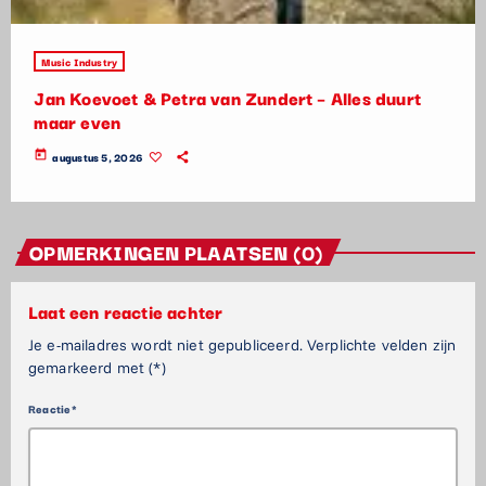
Music Industry
Jan Koevoet & Petra van Zundert – Alles duurt
maar even
today
augustus 5, 2026
OPMERKINGEN PLAATSEN (0)
Laat een reactie achter
Je e-mailadres wordt niet gepubliceerd. Verplichte velden zijn
gemarkeerd met (*)
Reactie*