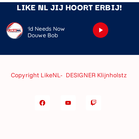
LIKE NL JIJ HOORT ERBIJ!
 The World Needs Now
play_arrow
Douwe Bob
Copyright LikeNL- DESIGNER
Klijnholstz