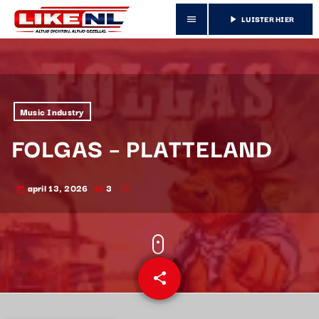
LUISTER HIER
menu
play_arrow
Music Industry
FOLGAS – PLATTELAND
april 13, 2026
3
today
share
email