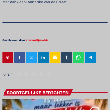
Met dank aan: Annerike van de Straat
Geschreven door
stevenklijnholstz
email
RATE IT
SOORTGELIJKE BERICHTEN