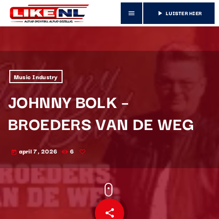
LUISTER HIER
menu
play_arrow
Music Industry
JOHNNY BOLK –
BROEDERS VAN DE WEG
april 7, 2026
6
today
share
email