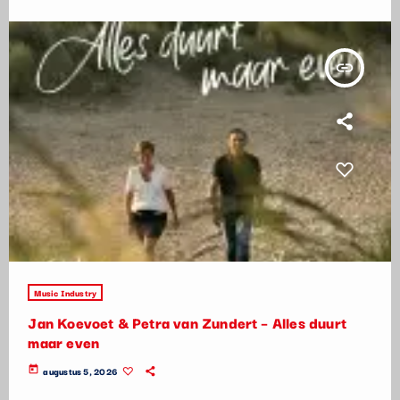
insert_link
Music Industry
Jan Koevoet & Petra van Zundert – Alles duurt
maar even
today
augustus 5, 2026