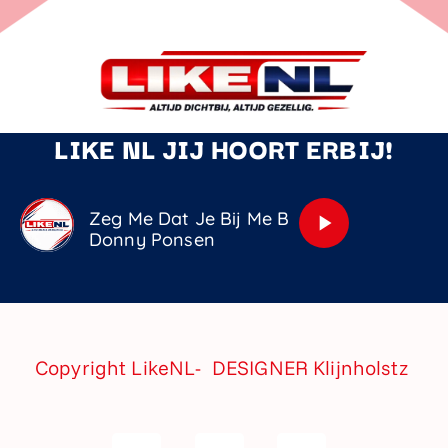
LIKE NL JIJ HOORT ERBIJ!
Zeg Me Dat Je Bij Me Blijft
play_arrow
Donny Ponsen
Copyright LikeNL- DESIGNER
Klijnholstz