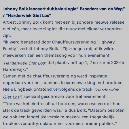
Johnny Bolk lanceert dubbele single
“
Broeders van de Weg”
/
“
Harderwiek Giet Los”
Artiest Johnny Bolk komt met een bijzondere nieuwe release:
niet
éé
n, maar twee singles die nauw met elkaar verbonden
zijn.
“
Ik werd benaderd door Chauffeursvereniging Highway
Family,” vertelt Johnny Bolk.
“
Zij vroegen mij of ik wilde
meewerken aan een themasong voor hun evenement
, dat plaatsvindt op 1, 2 en 3 mei 2026 in
‘
Harderwiek Giet Los
’
Harderwijk.”
Samen met de chauffeursvereniging werd inspiratie
opgedaan voor het nummer. In samenwerking met producer
Niels Lingbeek ontstond vervolgens de track
“
Harderwiek
, speciaal geschreven voor het evenement.
Giet Los”
“
Toen we het eindresultaat hoorden, waren we verrast hoe
sterk de track geworden was,” aldus Bolk.
“
Daarom besloten
we ook een landelijke versie te maken: een toegankelijk
truckers-/countryrocknummer voor een breder publiek.”