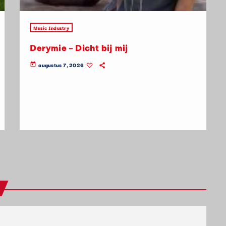
Music Industry
Derymie – Dicht bij mij
augustus 7, 2026
today