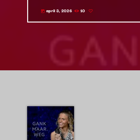
april 3, 2026
10
today