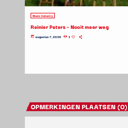
Music Industry
Reinier Peters – Nooit meer weg
augustus 7, 2026
1
today
OPMERKINGEN PLAATSEN (0)