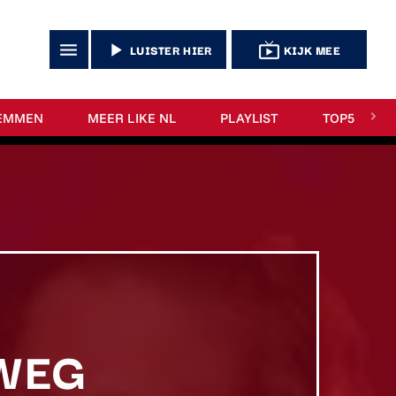
menu
play_arrow
live_tv
LUISTER HIER
KIJK MEE
EMMEN
MEER LIKE NL
PLAYLIST
TOP5
 WEG