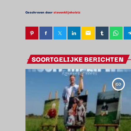
Geschreven door
stevenklijnholstz
email
SOORTGELIJKE BERICHTEN
insert_link