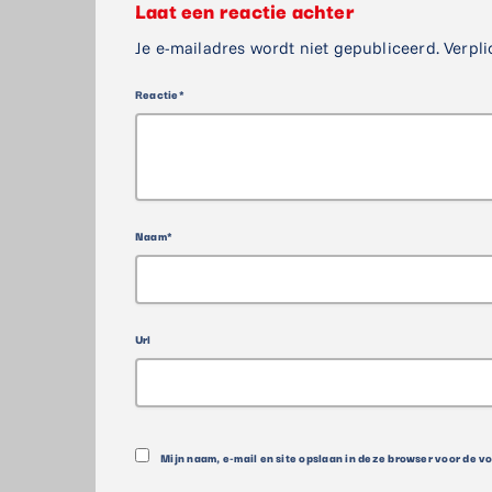
Laat een reactie achter
Je e-mailadres wordt niet gepubliceerd. Verpli
Reactie*
Naam*
Url
Mijn naam, e-mail en site opslaan in deze browser voor de v