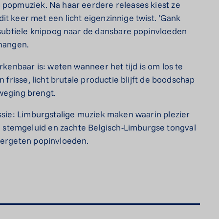
 popmuziek. Na haar eerdere releases kiest ze
it keer met een licht eigenzinnige twist. ‘Gank
ubtiele knipoog naar de dansbare popinvloeden
 hangen.
rkenbaar is: weten wanneer het tijd is om los te
 frisse, licht brutale productie blijft de boodschap
beweging brengt.
issie: Limburgstalige muziek maken waarin plezier
stemgeluid en zachte Belgisch-Limburgse tongval
 vergeten popinvloeden.