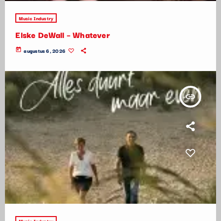
Music Industry
Elske DeWall – Whatever
today
augustus 6, 2026
insert_link
Music Industry