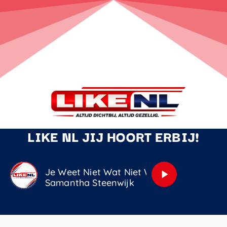
LIKE NL JIJ HOORT ERBIJ!
Je Weet Niet Wat Niet Wat Je Mist
play_arrow
Samantha Steenwijk