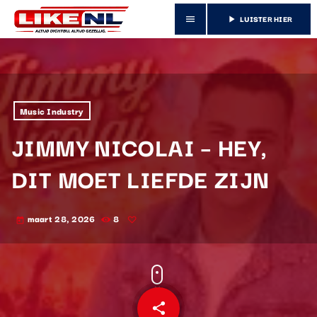
LUISTER HIER
menu
play_arrow
Music Industry
JIMMY NICOLAI – HEY,
DIT MOET LIEFDE ZIJN
maart 28, 2026
8
today
share
email