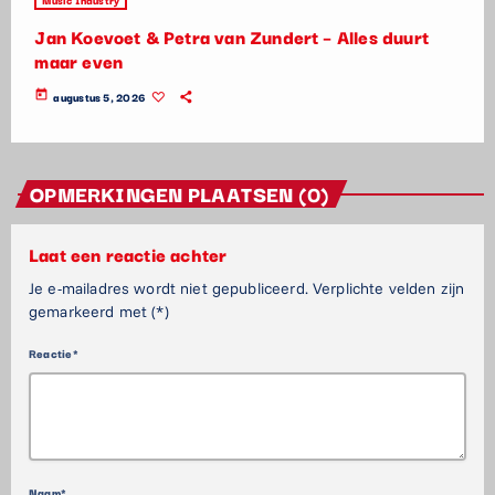
Jan Koevoet & Petra van Zundert – Alles duurt
maar even
today
augustus 5, 2026
OPMERKINGEN PLAATSEN (0)
Laat een reactie achter
Je e-mailadres wordt niet gepubliceerd. Verplichte velden zijn
gemarkeerd met (*)
Reactie*
Naam*