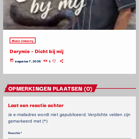
Music Industry
Derymie – Dicht bij mij
today
augustus 7, 2026
1
OPMERKINGEN PLAATSEN (0)
Laat een reactie achter
Je e-mailadres wordt niet gepubliceerd. Verplichte velden zijn
gemarkeerd met (*)
Reactie*