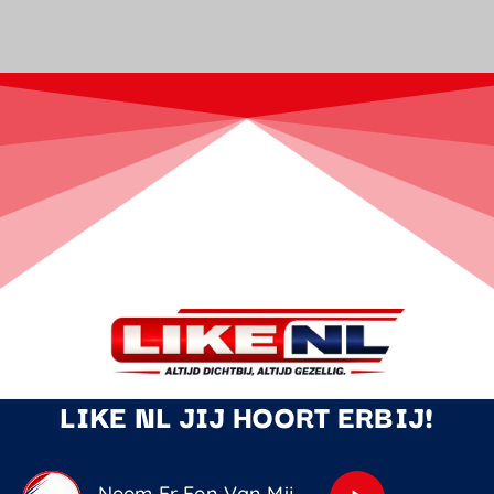
LIKE NL JIJ HOORT ERBIJ!
Neem Er Een Van Mij