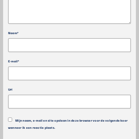
Naam*
E-mail*
Url
Mijn naam, e-mail en site opslaan in deze browser voor de volgende keer
wanneer ik een reactie plaats.