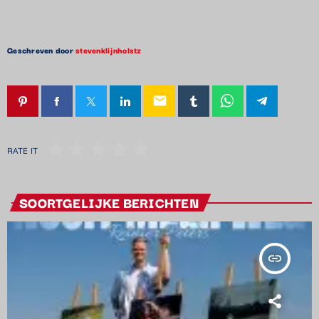
Geschreven door
stevenklijnholstz
email
RATE IT
SOORTGELIJKE BERICHTEN
insert_link