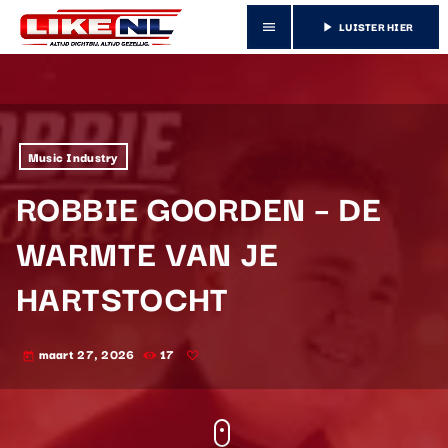
LUISTER HIER
menu
play_arrow
Music Industry
ROBBIE GOORDEN – DE
WARMTE VAN JE
HARTSTOCHT
maart 27, 2026
17
today