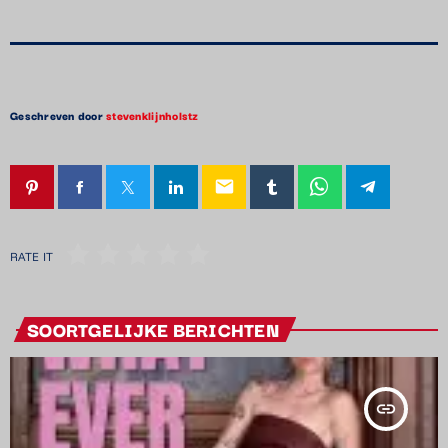
Geschreven door
stevenklijnholstz
email
RATE IT
SOORTGELIJKE BERICHTEN
insert_link