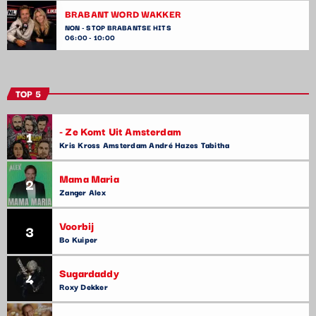
BRABANT WORD WAKKER
NON - STOP BRABANTSE HITS
06:00 - 10:00
TOP 5
- Ze Komt Uit Amsterdam
1
Kris Kross Amsterdam André Hazes Tabitha
Mama Maria
2
Zanger Alex
Voorbij
3
Bo Kuiper
Sugardaddy
4
Roxy Dekker