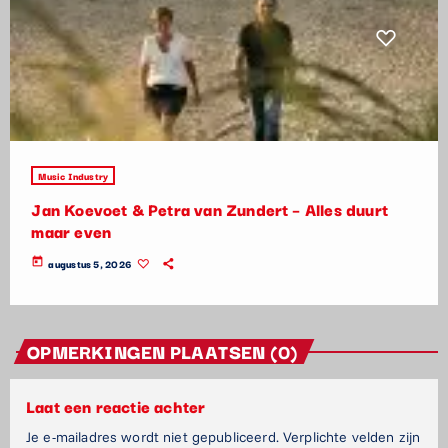
Music Industry
Jan Koevoet & Petra van Zundert – Alles duurt
maar even
today
augustus 5, 2026
OPMERKINGEN PLAATSEN (0)
Laat een reactie achter
Je e-mailadres wordt niet gepubliceerd. Verplichte velden zijn