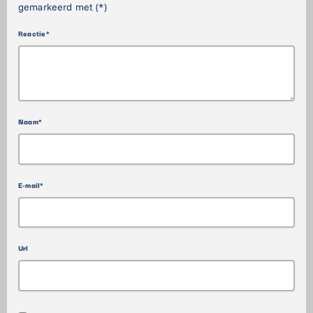
gemarkeerd met (*)
Reactie*
Naam*
E-mail*
Url