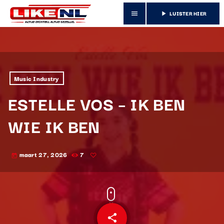
LUISTER HIER
menu
play_arrow
Music Industry
ESTELLE VOS – IK BEN
WIE IK BEN
maart 27, 2026
7
today
share
email