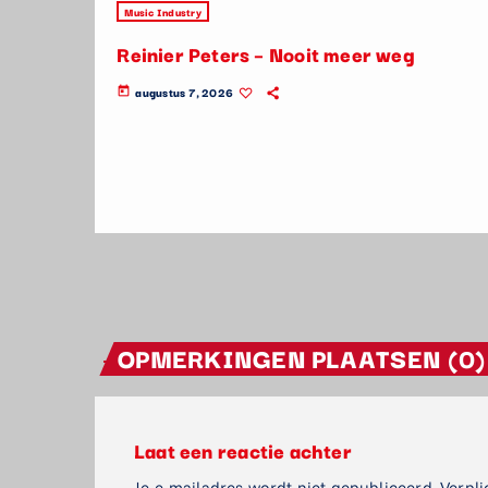
Music Industry
Reinier Peters – Nooit meer weg
augustus 7, 2026
today
OPMERKINGEN PLAATSEN (0)
Laat een reactie achter
Je e-mailadres wordt niet gepubliceerd. Verpli