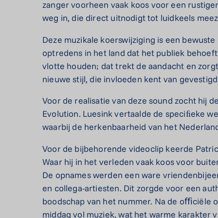
zanger voorheen vaak koos voor een rustiger 
weg in, die direct uitnodigt tot luidkeels mee
Deze muzikale koerswijziging is een bewuste k
optredens in het land dat het publiek behoef
vlotte houden; dat trekt de aandacht en zorgt
nieuwe stijl, die invloeden kent van gevestig
Voor de realisatie van deze sound zocht hij
Evolution. Luesink vertaalde de speciﬁeke we
waarbij de herkenbaarheid van het Nederlands
Voor de bijbehorende videoclip keerde Patrick
Waar hij in het verleden vaak koos voor buite
De opnames werden een ware vriendenbijeen
en collega-artiesten. Dit zorgde voor een auth
boodschap van het nummer. Na de oﬃciële op
middag vol muziek, wat het warme karakter va