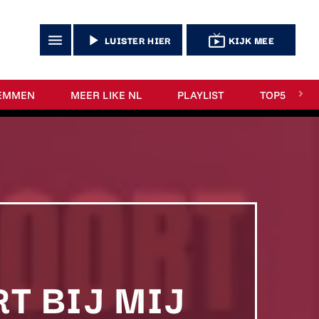
menu
play_arrow
live_tv
LUISTER HIER
KIJK MEE
EMMEN
MEER LIKE NL
PLAYLIST
TOP5
T BIJ MIJ