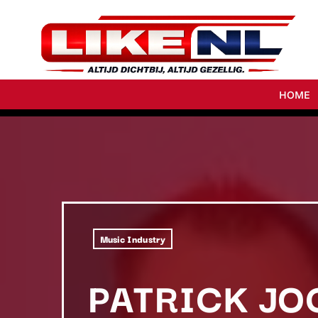
HOME
Music Industry
PATRICK JO