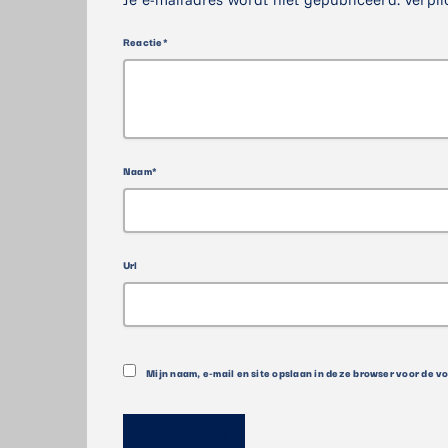
Reactie*
Naam*
Url
Mijn naam, e-mail en site opslaan in deze browser voor de v