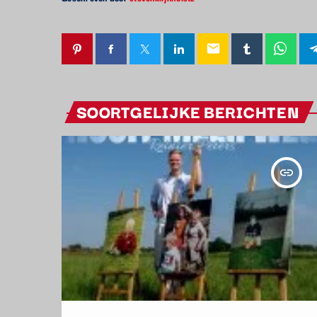
email
SOORTGELIJKE BERICHTEN
insert_link