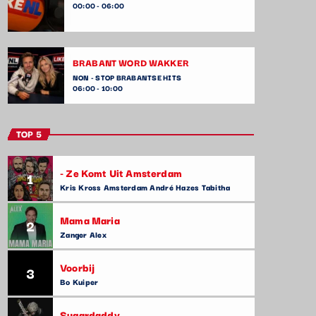
00:00 - 06:00
BRABANT WORD WAKKER
NON - STOP BRABANTSE HITS
06:00 - 10:00
TOP 5
- Ze Komt Uit Amsterdam
1
Kris Kross Amsterdam André Hazes Tabitha
Mama Maria
2
Zanger Alex
Voorbij
3
Bo Kuiper
Sugardaddy