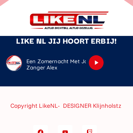
LIKE NL JIJ HOORT ERBIJ!
Een Zomernacht Met Jou
play_arrow
Zanger Alex
Copyright LikeNL- DESIGNER
Klijnholstz