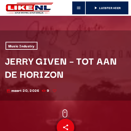
LUISTER HIER
menu
play_arrow
Music Industry
JERRY GIVEN – TOT AAN
DE HORIZON
maart 20, 2026
9
today
share
email