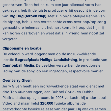
geschreven. Toen het na ruim een jaar allemaal vorm had
gekregen, heb ik de juiste producer erbij gezocht in de vorm
van
Big Dog (Jeroen Nap)
. Met zijn ongelofelijke kennis van
de hiphop, heb ik een eerste echte cross-over pop/rap song
gemaakt die helemaal uit het hart komt. Ik hoop dat hij mij
kan horen daarboven en weet dat zijn vriend hem nooit zal
vergeten.
Clipopname en locatie
De videoclip werd opgenomen op de indrukwekkende
locatie
Begraafplaats Heilige Landstichting
, in productie van
Cannonball Media
. De beelden versterken de emotionele
lading van de song op een ingetogen, respectvolle manier.
Over Jerry Given
Jerry Given heeft een indrukwekkende staat van dienst met
drie Top 40‑noteringen, een Dubbel Goud- en Dubbel
Platina‑status op zijn naam. In 2008 verkocht hij onder label
Videoland maar liefst
120.000
fysieke albums, de
bestverkochte fysieke release van dat jaar. Hij werkte samen