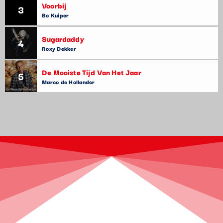
Voorbij
3
Bo Kuiper
Sugardaddy
4
Roxy Dekker
De Mooiste Tijd Van Het Jaar
5
Marco de Hollander