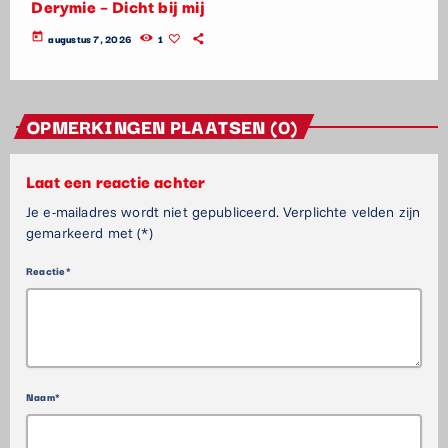
Derymie – Dicht bij mij
today
augustus 7, 2026
1
OPMERKINGEN PLAATSEN (0)
Laat een reactie achter
Je e-mailadres wordt niet gepubliceerd. Verplichte velden zijn
gemarkeerd met (*)
Reactie*
Naam*