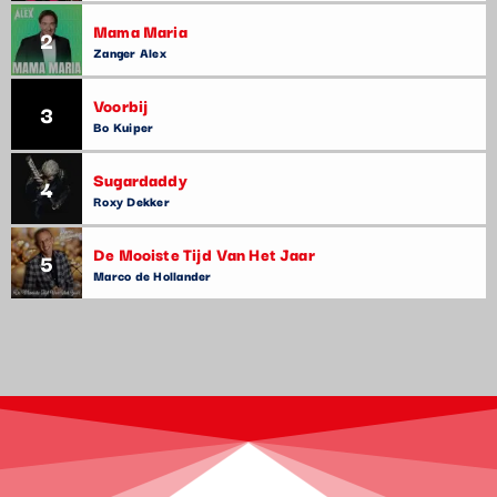
Mama Maria
2
Zanger Alex
Voorbij
3
Bo Kuiper
Sugardaddy
4
Roxy Dekker
De Mooiste Tijd Van Het Jaar
5
Marco de Hollander