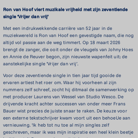
Ron
van
Hoof
viert
muzikale
vrijheid
met
zijn
zeventiende
single ‘Vrijer dan vrij’
Met een indrukwekkende carrière van 52 jaar in de
muziekwereld is Ron van Hoof een gevestigde naam, die nog
altijd vol passie aan de weg timmert. Op 18 maart 2026
brengt de zanger, die ooit onder de vleugels van Johny Hoes
en Annie de Reuver begon, zijn nieuwste wapenfeit uit; de
aanstekelijke single ‘Vrijer dan vrij’.
Voor deze zeventiende single in tien jaar tijd gooide de
ervaren artiest het roer om. Waar hij voorheen al zijn
nummers zelf schreef, zocht hij ditmaal de samenwerking op
met producer Laurens van Wessel van Studio Wesco. De
drijvende kracht achter successen van onder meer Frans
Bauer wist precies de juiste snaar te raken. De keuze voor
een externe tekstschrijver kwam voort uit een behoeUe aan
vernieuwing. ‘Ik heb tot nu toe al mijn singles zelf
geschreven, maar ik was mijn inspiratie een heel klein beetje