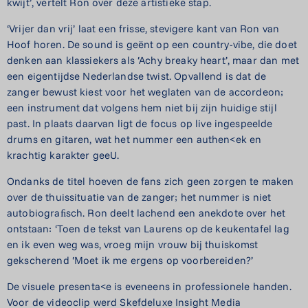
kwijt’, vertelt Ron over deze artistieke stap.
‘Vrijer dan vrij’ laat een frisse, stevigere kant van Ron van
Hoof horen. De sound is geënt op een country-vibe, die doet
denken aan klassiekers als ‘Achy breaky heart’, maar dan met
een eigentijdse Nederlandse twist. Opvallend is dat de
zanger bewust kiest voor het weglaten van de accordeon;
een instrument dat volgens hem niet bij zijn huidige stijl
past. In plaats daarvan ligt de focus op live ingespeelde
drums en gitaren, wat het nummer een authen<ek en
krachtig karakter geeU.
Ondanks de titel hoeven de fans zich geen zorgen te maken
over de thuissituatie van de zanger; het nummer is niet
autobiograﬁsch. Ron deelt lachend een anekdote over het
ontstaan: ‘Toen de tekst van Laurens op de keukentafel lag
en ik even weg was, vroeg mijn vrouw bij thuiskomst
gekscherend ‘Moet ik me ergens op voorbereiden?’
De visuele presenta<e is eveneens in professionele handen.
Voor de videoclip werd Skefdeluxe Insight Media