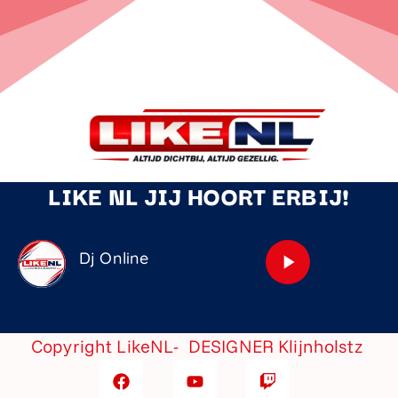
LIKE NL JIJ HOORT ERBIJ!
Dj Online
play_arrow
Copyright LikeNL- DESIGNER
Klijnholstz