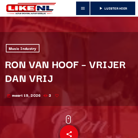
LUISTER HIER
menu
play_arrow
Music Industry
RON VAN HOOF – VRIJER
DAN VRIJ
maart 19, 2026
3
today
share
email