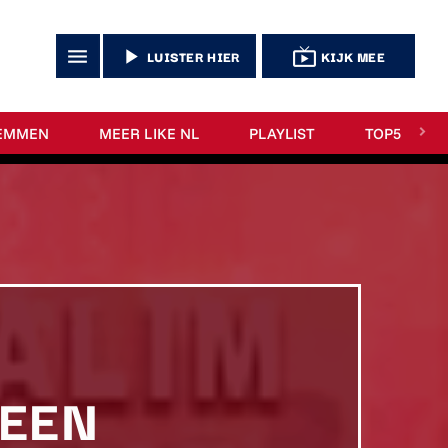
menu
play_arrow
live_tv
LUISTER HIER
KIJK MEE
EMMEN
MEER LIKE NL
PLAYLIST
TOP5
 EEN