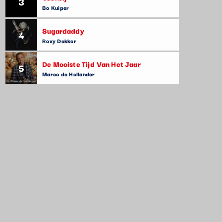
3
Bo Kuiper
Sugardaddy
4
Roxy Dekker
De Mooiste Tijd Van Het Jaar
5
Marco de Hollander