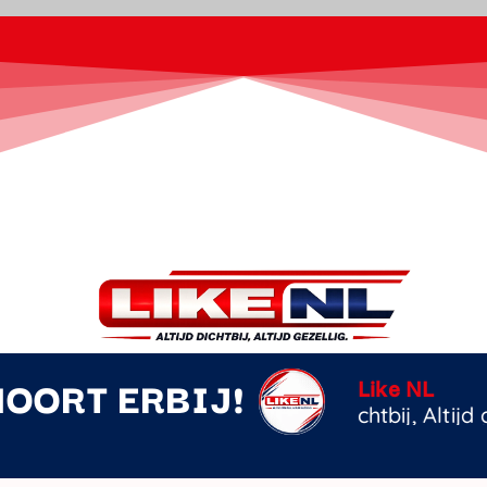
HOORT ERBIJ!
Zwoele Zom
Rutger van 