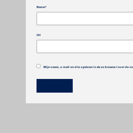
Naam*
Url
Mijn naam, e-mail en site opslaan in deze browser voor de v