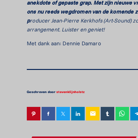
anekdote of gepaste grap. Met zijn nieuwe vr
ons nu reeds wegdromen van de komende zom
p
roducer Jean-Pierre Kerkhofs (Art-Sound) z
arrangement. Luister en geniet!
Met dank aan: Dennie Damaro
Geschreven door
stevenklijnholstz
email