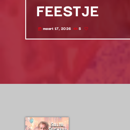
FEESTJE
maart 17, 2026
5
today