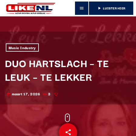
LUISTER HIER
menu
play_arrow
Music Industry
DUO HARTSLACH – TE
LEUK – TE LEKKER
maart 17, 2026
3
today
share
email