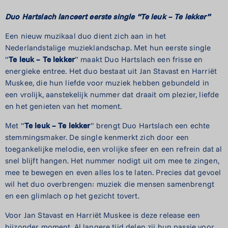
Duo Hartslach lanceert eerste s
ingle “Te leuk – Te lekker”
Een nieuw muzikaal duo dient zich aan in het
Nederlandstalige muzieklandschap.
Met hun eerste single
“
Te leuk – Te lekker
” maakt Duo Hartslach een frisse en
energieke entree. Het duo bestaat uit Jan Stavast en Harriët
Muskee, die hun liefde voor muziek hebben gebundeld in
een vrolijk, aanstekelijk nummer dat draait om plezier, liefde
en het genieten van het moment.
Met “
Te leuk – Te lekker
” brengt Duo Hartslach een echte
stemmingsmaker. De single kenmerkt zich door een
toegankelijke melodie, een vrolijke sfeer en een refrein dat al
snel blijft hangen. Het nummer nodigt uit om mee te zingen,
mee te bewegen en even alles los te laten. Precies dat gevoel
wil het duo overbrengen: muziek die mensen samenbrengt
en een glimlach op het gezicht tovert.
Voor Jan Stavast en Harriët Muskee is deze release een
bijzonder moment. Al langere tijd delen zij hun passie voor