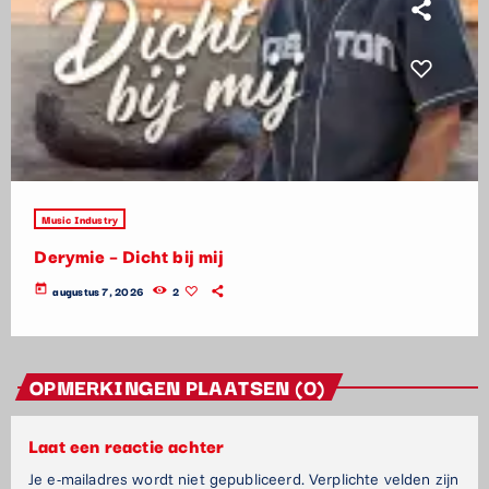
Music Industry
Derymie – Dicht bij mij
today
augustus 7, 2026
2
OPMERKINGEN PLAATSEN (0)
Laat een reactie achter
Je e-mailadres wordt niet gepubliceerd. Verplichte velden zijn