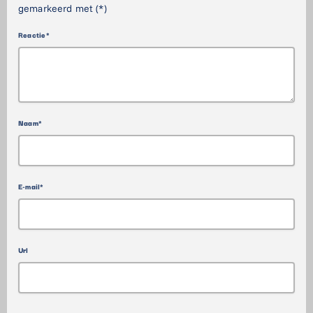
gemarkeerd met (*)
Reactie*
Naam*
E-mail*
Url