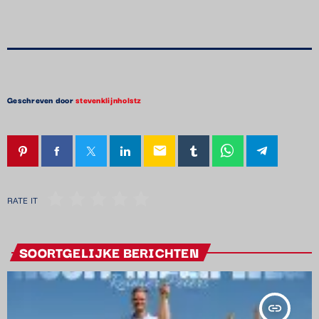
Geschreven door
stevenklijnholstz
email
RATE IT
SOORTGELIJKE BERICHTEN
insert_link