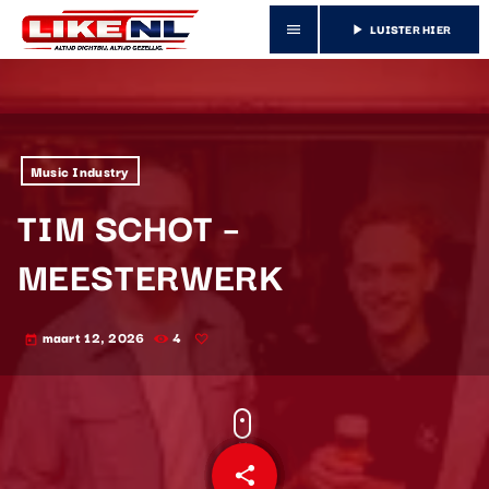
LUISTER HIER
menu
play_arrow
Music Industry
TIM SCHOT –
MEESTERWERK
maart 12, 2026
4
today
share
email