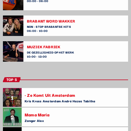
00:00 - 06:00
BRABANT WORD WAKKER
NON - STOP BRABANTSE HITS
06:00 - 10:00
MUZIEK FABRIEK
DE GEZELLIGHEID OP HET WERK
10:00 - 12:00
TOP 5
- Ze Komt Uit Amsterdam
1
Kris Kross Amsterdam André Hazes Tabitha
Mama Maria
2
Zanger Alex