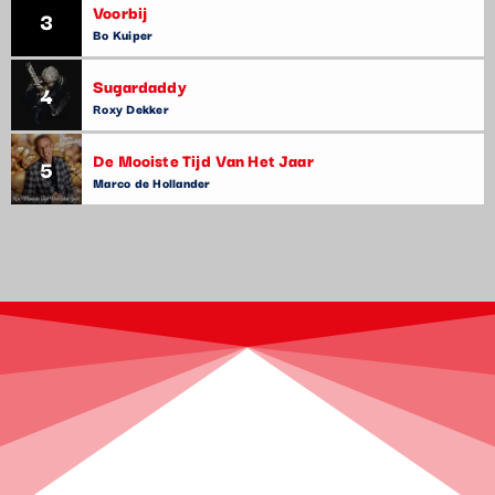
Voorbij
3
Bo Kuiper
Sugardaddy
4
Roxy Dekker
De Mooiste Tijd Van Het Jaar
5
Marco de Hollander