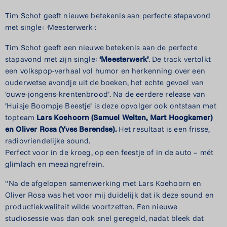
Tim Schot geeft nieuwe betekenis aan perfecte stapavond
met single:
Meesterwerk
.
‘
’
Tim Schot geeft een nieuwe betekenis aan de perfecte
stapavond met zijn single:
‘Meesterwerk’
. De track vertolkt
een volkspop-verhaal vol humor en herkenning over een
ouderwetse avondje uit de boeken, het echte gevoel van
‘ouwe-jongens-krentenbrood’. Na de eerdere release van
‘Huisje Boompje Beestje’ is deze opvolger ook ontstaan met
topteam
Lars
Koehoorn
(Samuel
Welten,
Mart Hoogkamer)
en
Oliver
Rosa
(Yves
Berendse).
Het resultaat is een frisse,
radiovriendelijke sound.
Perfect voor in de kroeg, op een feestje of in de auto – mét
glimlach en meezingrefrein.
“Na de afgelopen samenwerking met Lars Koehoorn en
Oliver Rosa was het voor mij duidelijk dat ik deze sound en
productiekwaliteit wilde voortzetten. Een nieuwe
studiosessie was dan ook snel geregeld, nadat bleek dat