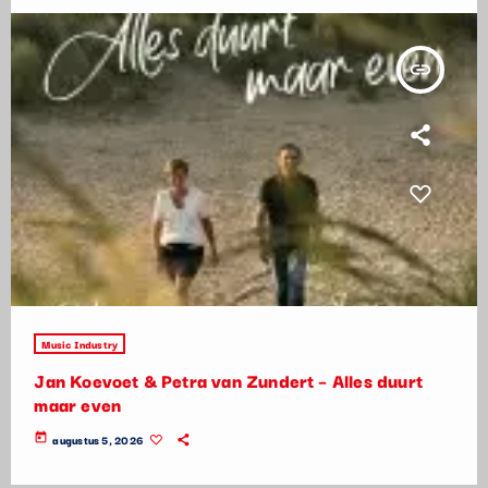
insert_link
Music Industry
Jan Koevoet & Petra van Zundert – Alles duurt
maar even
today
augustus 5, 2026