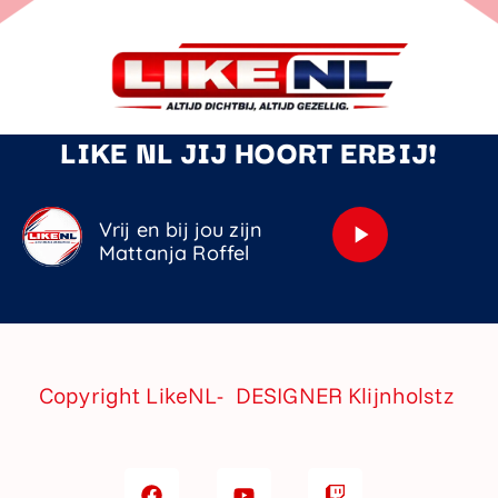
LIKE NL JIJ HOORT ERBIJ!
Vrij en bij jou zijn
play_arrow
Mattanja Roffel
Copyright LikeNL- DESIGNER
Klijnholstz