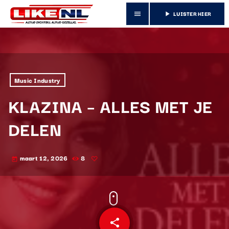
LUISTER HIER
menu
play_arrow
Music Industry
KLAZINA – ALLES MET JE
DELEN
maart 12, 2026
8
today
share
email