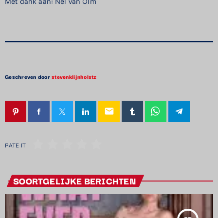
Met dank aan: Nel van Olm
Geschreven door
stevenklijnholstz
email
RATE IT
SOORTGELIJKE BERICHTEN