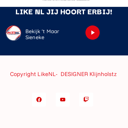
LIKE NL JIJ HOORT ERBIJ!
Bekijk 't Maar
play_arrow
Sieneke
Copyright LikeNL- DESIGNER
Klijnholstz