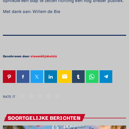
opnieuw een stap te zetten richting een nog breder publiek.
Met dank aan: Willem de Bie
Geschreven door
stevenklijnholstz
email
RATE IT
SOORTGELIJKE BERICHTEN