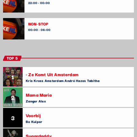
22:00 - 00:00
NON-STOP
00:00 - 06:00
TOP 5
- Ze Komt Uit Amsterdam
1
Kris Kross Amsterdam André Hazes Tabitha
Mama Maria
2
Zanger Alex
Voorbij
3
Bo Kuiper
Sugardaddy