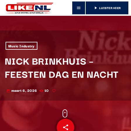
LUISTER HIER
menu
play_arrow
Music Industry
NICK BRINKHUIS –
FEESTEN DAG EN NACHT
maart 6, 2026
10
today
share
email