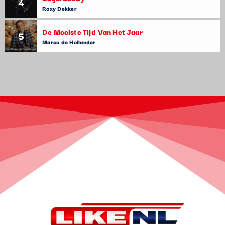
4
Roxy Dekker
De Mooiste Tijd Van Het Jaar
5
Marco de Hollander