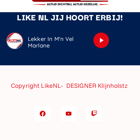
LIKE NL JIJ HOORT ERBIJ!
Lekker In M'n Vel
play_arrow
Marlane
Copyright LikeNL- DESIGNER
Klijnholstz