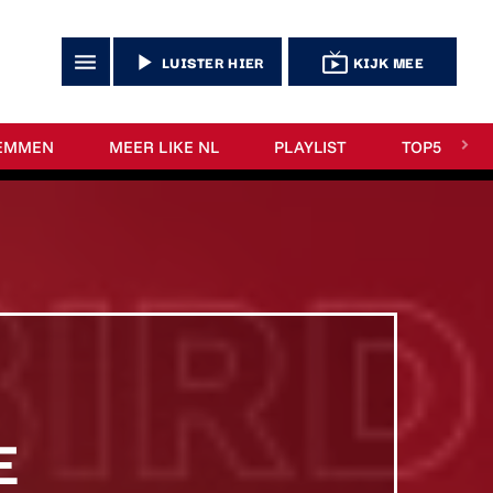
menu
play_arrow
live_tv
LUISTER HIER
KIJK MEE
EMMEN
MEER LIKE NL
PLAYLIST
TOP5
E