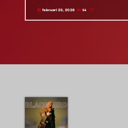
februari 23, 2026
14
today