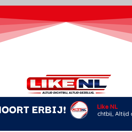
HOORT ERBIJ!
Nieuws op j
NNPA