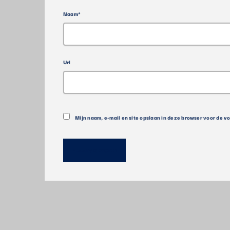
Naam*
Url
Mijn naam, e-mail en site opslaan in deze browser voor de v