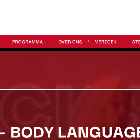
PROGRAMMA
OVER ONS
VERZOEK
ST
– BODY LANGUAG