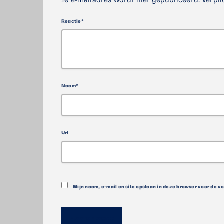
Reactie*
Naam*
Url
Mijn naam, e-mail en site opslaan in deze browser voor de v