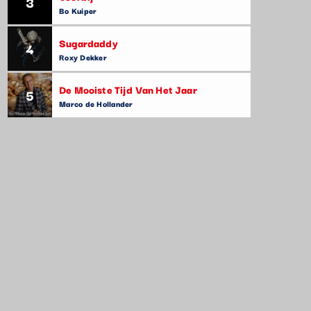
3
Bo Kuiper
Sugardaddy
4
Roxy Dekker
De Mooiste Tijd Van Het Jaar
5
Marco de Hollander