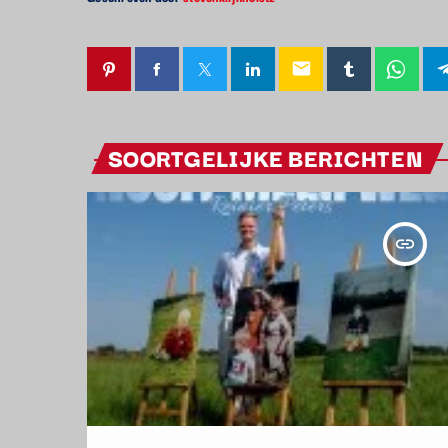
email
SOORTGELIJKE BERICHTEN
insert_link