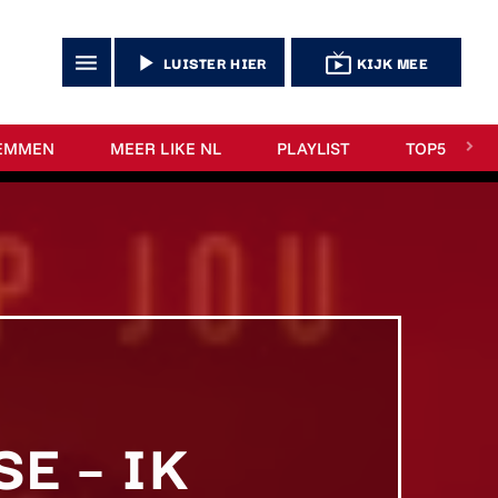
menu
play_arrow
live_tv
LUISTER HIER
KIJK MEE
EMMEN
MEER LIKE NL
PLAYLIST
TOP5
E – IK