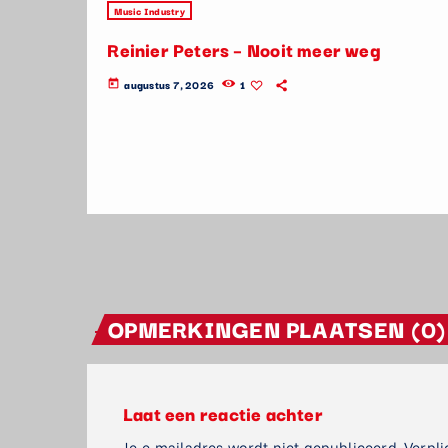
Music Industry
Reinier Peters – Nooit meer weg
augustus 7, 2026
1
today
OPMERKINGEN PLAATSEN (0)
Laat een reactie achter
Je e-mailadres wordt niet gepubliceerd. Verpli