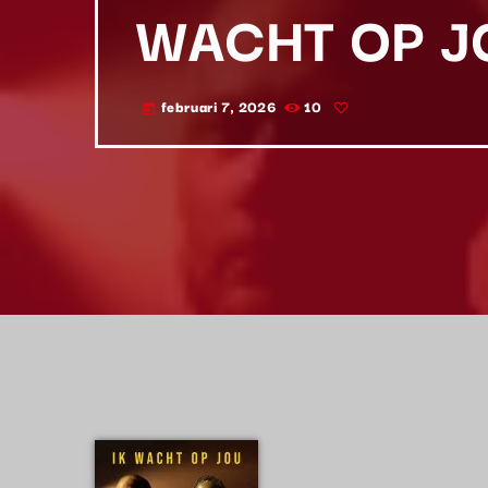
WACHT OP J
februari 7, 2026
10
today