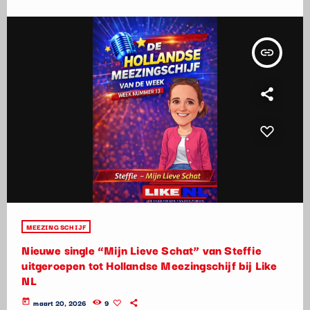
insert_link
MEEZING SCHIJF
Nieuwe single “Mijn Lieve Schat” van Steffie
uitgeroepen tot Hollandse Meezingschijf bij Like
NL
today
maart 20, 2026
9