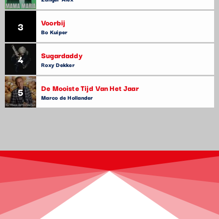
Voorbij
3
Bo Kuiper
Sugardaddy
4
Roxy Dekker
De Mooiste Tijd Van Het Jaar
5
Marco de Hollander