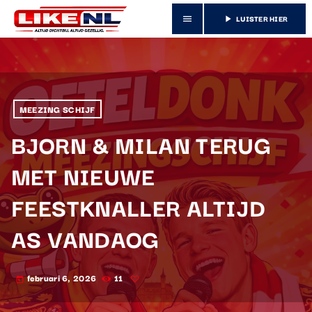
LUISTER HIER
menu
play_arrow
MEEZING SCHIJF
BJORN & MILAN TERUG
MET NIEUWE
FEESTKNALLER ALTIJD
AS VANDAOG
februari 6, 2026
11
today