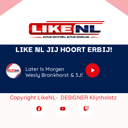
LIKE NL JIJ HOORT ERBIJ!
Later Is Morgen
play_arrow
Wesly Bronkhorst & 3JS
Copyright LikeNL- DESIGNER
Klijnholstz