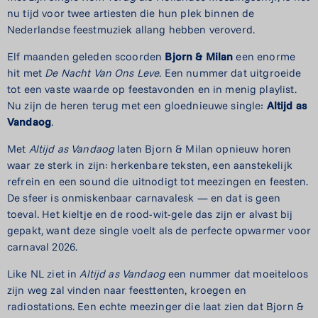
nu tijd voor twee artiesten die hun plek binnen de
Nederlandse feestmuziek allang hebben veroverd.
Elf maanden geleden scoorden
Bjorn & Milan
een enorme
hit met
De Nacht Van Ons Leve
. Een nummer dat uitgroeide
tot een vaste waarde op feestavonden en in menig playlist.
Nu zijn de heren terug met een gloednieuwe single:
Altijd as
Vandaog
.
Met
Altijd as Vandaog
laten Bjorn & Milan opnieuw horen
waar ze sterk in zijn: herkenbare teksten, een aanstekelijk
refrein en een sound die uitnodigt tot meezingen en feesten.
De sfeer is onmiskenbaar carnavalesk — en dat is geen
toeval. Het kieltje en de rood-wit-gele das zijn er alvast bij
gepakt, want deze single voelt als de perfecte opwarmer voor
carnaval 2026.
Like NL ziet in
Altijd as Vandaog
een nummer dat moeiteloos
zijn weg zal vinden naar feesttenten, kroegen en
radiostations. Een echte meezinger die laat zien dat Bjorn &